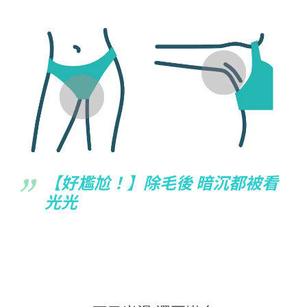
【好尷尬！】除毛後 暗沉都被看
光光