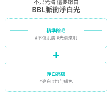
不只光滑 還要嫩白
BBL脈衝淨白光
精準除毛
#不傷肌膚 #光滑嫩肌
+
淨白亮膚
#亮白 #均勻膚色