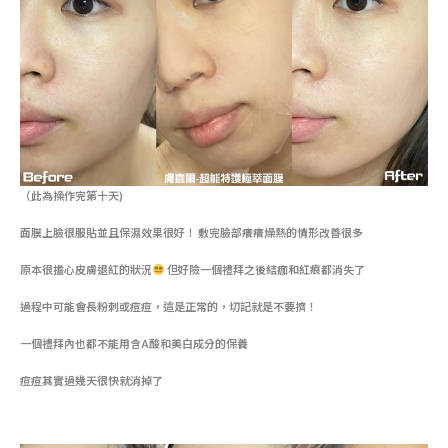
（此為操作完第十天)
面膜上臉很服貼並且保濕效果很好！ 敷完臉部癢癢燥熱的情形改善很多
原本很擔心皮膚退紅的狀況
但好險一個禮拜之後結痂和紅痕都消失了
過程中可能會長粉刺或痘痘，這是正常的，切記就是不要擠！
一個禮拜內也都不能用含A酸和美白成分的保養
痘痘其實過幾天很快就消掉了