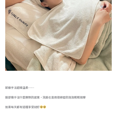
卸妝手法超級溫柔⋯⋯
臉部幾乎沒什麼摩擦的感覺，洗臉也是用很綿密的泡泡輕輕按摩
如果每天都有這種享受就好