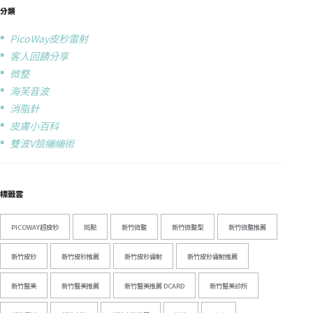
分類
PicoWay皮秒雷射
客人回饋分享
微整
海芙音波
消脂針
皮膚小百科
雙波V臉繃繃術
標籤雲
PICOWAY超皮秒
斑點
新竹微整
新竹微整型
新竹微整推薦
新竹皮秒
新竹皮秒推薦
新竹皮秒雷射
新竹皮秒雷射推薦
新竹醫美
新竹醫美推薦
新竹醫美推薦 DCARD
新竹醫美診所