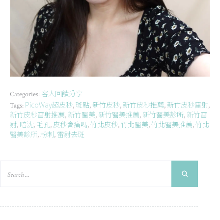
客人回饋分享
Categories:
PicoWay超皮秒
斑點
新竹皮秒
新竹皮秒推薦
新竹皮秒雷射
Tags:
,
,
,
,
,
新竹皮秒雷射推薦
新竹醫美
新竹醫美推薦
新竹醫美診所
新竹雷
,
,
,
,
射
暗沈
毛孔
皮秒會痛嗎
竹北皮秒
竹北醫美
竹北醫美推薦
竹北
,
,
,
,
,
,
,
醫美診所
粉刺
雷射去斑
,
,