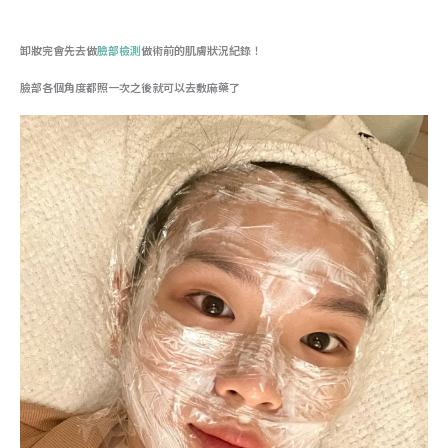
卸妝完會先去做
臉部檢測
做術前的肌膚狀況紀錄！
臉部各個角度都照一次之後就可以去敷麻藥了