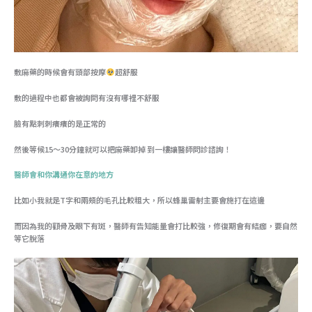
敷麻藥的時候會有頭部按摩
超舒服
敷的過程中也都會被詢問有沒有哪裡不舒服
臉有點刺刺癢癢的是正常的
然後等候15～30分鐘就可以把麻藥卸掉 到一樓讓醫師問診諮詢！
醫師會和你溝通你在意的地方
比如小我就是T字和兩頰的毛孔比較粗大，所以蜂巢雷射主要會施打在這邊
而因為我的顴骨及眼下有斑，醫師有告知能量會打比較強，修復期會有結痂，要自然
等它脫落