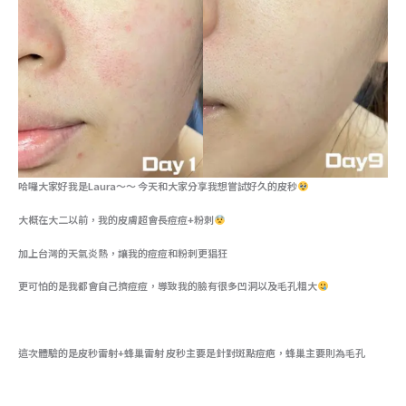
哈囉大家好我是Laura～～ 今天和大家分享我想嘗試好久的皮秒
大概在大二以前，我的皮膚超會長痘痘+粉刺
加上台灣的天氣炎熱，讓我的痘痘和粉刺更猖狂
更可怕的是我都會自己擠痘痘，導致我的臉有很多凹洞以及毛孔粗大
這次體驗的是皮秒雷射+蜂巢雷射 皮秒主要是針對斑點痘疤，蜂巢主要則為毛孔