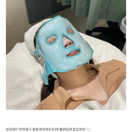
這是剛打完的樣子 臉都會有點紅紅的(醫師說那是正常的！)