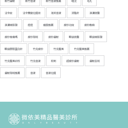
新竹雷射
新竹音波
新竹音波推薦
暗沈
毛孔
法令紋
法令雙旋拉提術
海芙音波
消脂針
淚溝微整
淚溝玻尿酸
痘痘
瘦臉推薦
皮秒功效
皮秒敷麻
皮秒會痛嗎
皮秒除斑
皮秒雷射
眼袋微整
眼袋玻尿酸
眼袋膠原蛋白針
竹北皮秒
竹北醫美
竹北醫美推薦
竹北醫美診所
竹北音波
粉刺
超皮秒雷射
雷射去斑
雷射除斑推薦
音波
音波拉提