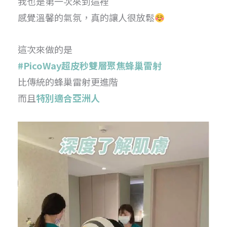
我也是第一次來到這裡
感覺溫馨的氣氛，真的讓人很放鬆
這次來做的是
#PicoWay超皮秒雙層聚焦蜂巢雷射
比傳統的蜂巢雷射更進階
而且
特別適合亞洲人