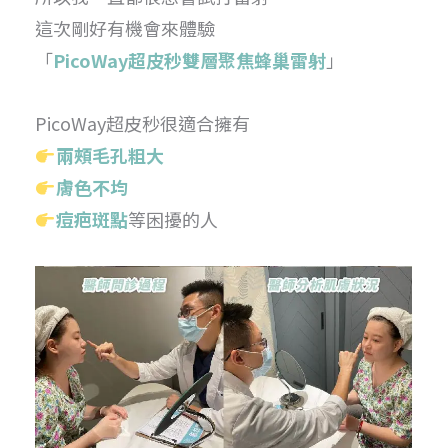
這次剛好有機會來體驗
「
PicoWay超皮秒雙層聚焦蜂巢雷射
」
PicoWay超皮秒很適合擁有
兩頰毛孔粗大
膚色不均
痘疤斑點
等困擾的人