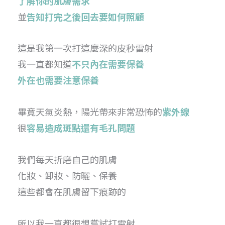
了解你的肌膚需求
並
告知打完之後回去要如何照顧
這是我第一次打這麼深的皮秒雷射
我一直都知道
不只內在需要保養
外在也需要注意保養
畢竟天氣炎熱，陽光帶來非常恐怖的
紫外線
很
容易造成斑點還有毛孔問題
我們每天折磨自己的肌膚
化妝、卸妝、防曬、保養
這些都會在肌膚留下痕跡的
所以我一直都很想嘗試打雷射