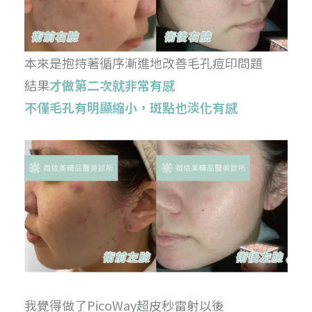
本來是抱持著循序漸進地改善毛孔痘印問題
結果
才做第二次就非常有感
不僅毛孔有明顯縮小，斑點也淡化有感
我覺得做了PicoWay超皮秒雷射以後