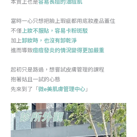
本質上也是
容易長痘的油痘肌
當時一心只想把臉上瑕疵都用底妝產品蓋住
不僅
上妝不服貼，容易卡粉斑駁
加上
卸妝時，也沒有卸乾淨
進而導致
痘痘發炎的情況變得更加嚴重
起初只是路過，想嘗試皮膚管理的課程
抱著姑且一試的心態
先來到了「
微e美肌膚管理中心
」