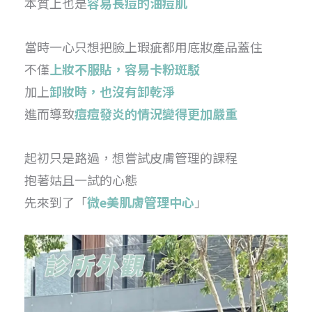
本質上也是
容易長痘的油痘肌
當時一心只想把臉上瑕疵都用底妝產品蓋住
不僅
上妝不服貼，容易卡粉斑駁
加上
卸妝時，也沒有卸乾淨
進而導致
痘痘發炎的情況變得更加嚴重
起初只是路過，想嘗試皮膚管理的課程
抱著姑且一試的心態
先來到了「
微e美肌膚管理中心
」