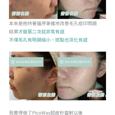
本來是抱持著循序漸進地改善毛孔痘印問題
結果
才做第二次就非常有感
不僅毛孔有明顯縮小，斑點也淡化有感
我覺得做了PicoWay超皮秒雷射以後