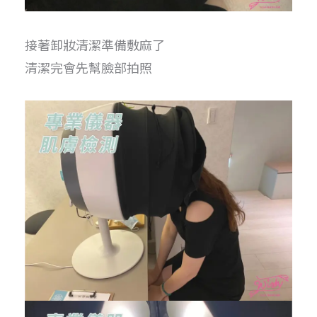
接著卸妝清潔準備敷麻了
清潔完會先幫臉部拍照