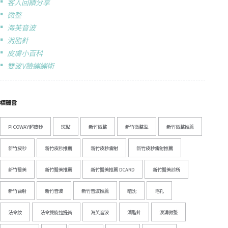
客人回饋分享
微整
海芙音波
消脂針
皮膚小百科
雙波V臉繃繃術
標籤雲
PICOWAY超皮秒
斑點
新竹微整
新竹微整型
新竹微整推薦
新竹皮秒
新竹皮秒推薦
新竹皮秒雷射
新竹皮秒雷射推薦
新竹醫美
新竹醫美推薦
新竹醫美推薦 DCARD
新竹醫美診所
新竹雷射
新竹音波
新竹音波推薦
暗沈
毛孔
法令紋
法令雙旋拉提術
海芙音波
消脂針
淚溝微整