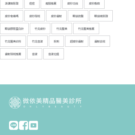
淚溝玻尿酸
痘痘
瘦臉推薦
皮秒功效
皮秒敷麻
皮秒會痛嗎
皮秒除斑
皮秒雷射
眼袋微整
眼袋玻尿酸
眼袋膠原蛋白針
竹北皮秒
竹北醫美
竹北醫美推薦
竹北醫美診所
竹北音波
粉刺
超皮秒雷射
雷射去斑
雷射除斑推薦
音波
音波拉提