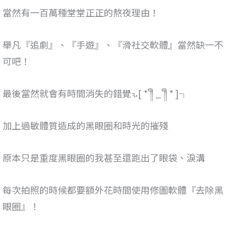
當然有一百萬種堂堂正正的熬夜理由！
舉凡『追劇』、『手遊』、『滑社交軟體』當然缺一不
可吧！
最後當然就會有時間消失的錯覺ԅ[ * ༎ຶ _ ༎ຶ * ]┐
加上過敏體質造成的黑眼圈和時光的摧殘
原本只是重度黑眼圈的我甚至還跑出了眼袋、淚溝
每次拍照的時候都要額外花時間使用修圖軟體『去除黑
眼圈』！