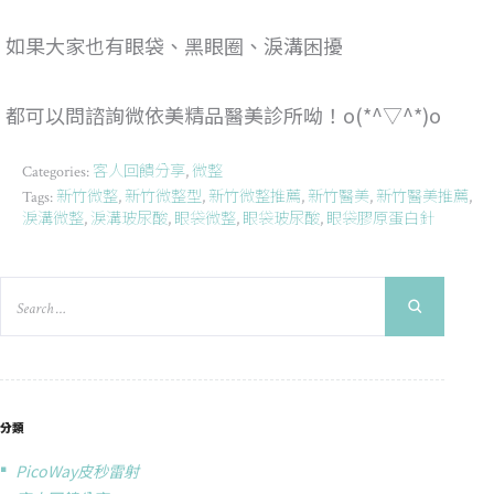
如果大家也有眼袋、黑眼圈、淚溝困擾
都可以問諮詢微依美精品醫美診所呦！o(*^▽^*)o
客人回饋分享
微整
Categories:
,
新竹微整
新竹微整型
新竹微整推薦
新竹醫美
新竹醫美推薦
Tags:
,
,
,
,
,
淚溝微整
淚溝玻尿酸
眼袋微整
眼袋玻尿酸
眼袋膠原蛋白針
,
,
,
,
分類
PicoWay皮秒雷射