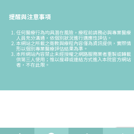
提醒與注意事項
任何醫療行為均具潛在風險，療程前請務必與專業醫療
人員充分溝通，依個別狀況進行適應性評估。
本網站之所載之衛教與療程內容僅為資訊提供，實際情
形以個別專業醫療評估結果為準。
本所網站內容禁止未經授權之網路服務業者重製或轉載
供第三人使用；惟以搜尋或連結方式進入本院官方網站
者，不在此限。