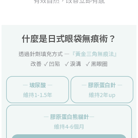
什麼是日式眼袋無痕術？
透過針劑填充方式 —
『黃金三角無痕法』
改善 ✓ 凹陷 ✓ 淚溝 ✓ 黑眼圈
— 玻尿酸 —
— 膠原蛋白針 —
維持1-1.5年
維持2年up
— 膠原蛋白熊貓針—
維持4-6個月