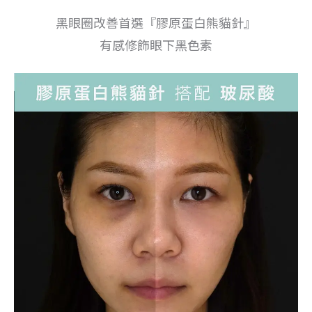
黑眼圈改善首選『膠原蛋白熊貓針』
有感修飾眼下黑色素