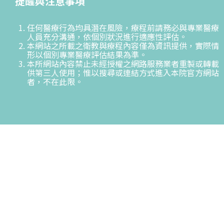
提醒與注意事項
任何醫療行為均具潛在風險，療程前請務必與專業醫療
人員充分溝通，依個別狀況進行適應性評估。
本網站之所載之衛教與療程內容僅為資訊提供，實際情
形以個別專業醫療評估結果為準。
本所網站內容禁止未經授權之網路服務業者重製或轉載
供第三人使用；惟以搜尋或連結方式進入本院官方網站
者，不在此限。