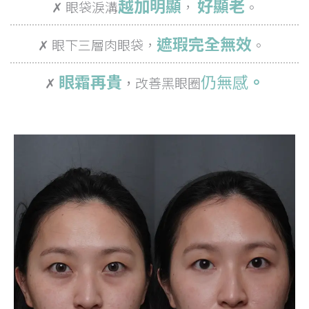
越加明顯
好顯老
✗ 眼袋淚溝
，
。
遮瑕完全無效
✗ 眼下三層肉眼袋，
。
眼霜再貴
仍
無感
。
✗
，
改善黑眼圈