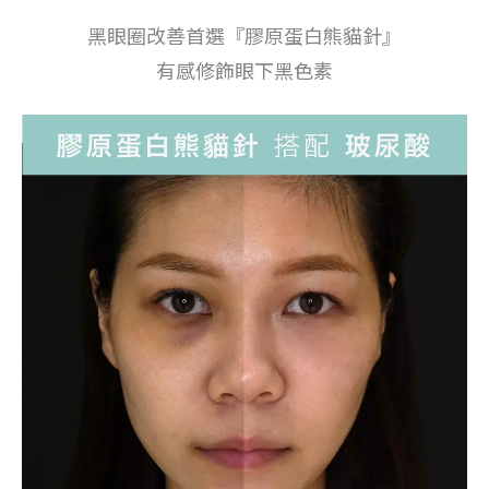
黑眼圈改善首選『膠原蛋白熊貓針』
有感修飾眼下黑色素