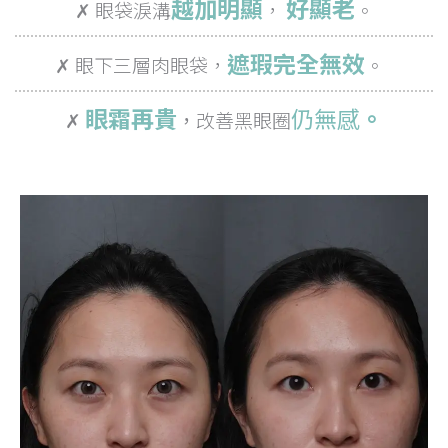
越加明顯
好顯老
✗ 眼袋淚溝
，
。
遮瑕完全無效
✗ 眼下三層肉眼袋，
。
眼霜再貴
仍
無感
。
✗
，
改善黑眼圈