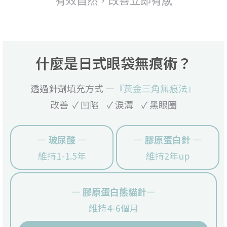
什麼是日式眼袋無痕術？
透過針劑填充方式 —
『黃金三角無痕法』
改善 ✓ 凹陷 ✓ 淚溝 ✓ 黑眼圈
— 玻尿酸 —
— 膠原蛋白針 —
維持1-1.5年
維持2年up
— 膠原蛋白熊貓針—
維持4-6個月