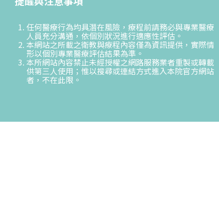
提醒與注意事項
任何醫療行為均具潛在風險，療程前請務必與專業醫療
人員充分溝通，依個別狀況進行適應性評估。
本網站之所載之衛教與療程內容僅為資訊提供，實際情
形以個別專業醫療評估結果為準。
本所網站內容禁止未經授權之網路服務業者重製或轉載
供第三人使用；惟以搜尋或連結方式進入本院官方網站
者，不在此限。