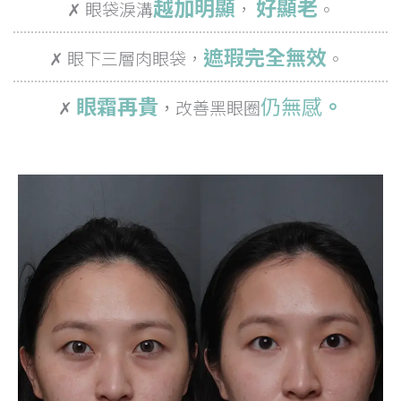
越加明顯
好顯老
✗ 眼袋淚溝
，
。
遮瑕完全無效
✗ 眼下三層肉眼袋，
。
眼霜再貴
仍
無感
。
✗
，
改善黑眼圈