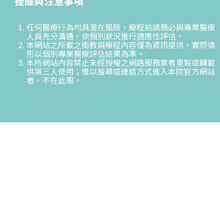
提醒與注意事項
任何醫療行為均具潛在風險，療程前請務必與專業醫療
人員充分溝通，依個別狀況進行適應性評估。
本網站之所載之衛教與療程內容僅為資訊提供，實際情
形以個別專業醫療評估結果為準。
本所網站內容禁止未經授權之網路服務業者重製或轉載
供第三人使用；惟以搜尋或連結方式進入本院官方網站
者，不在此限。