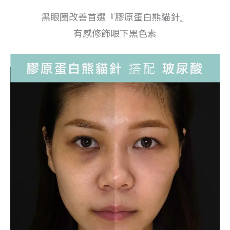
黑眼圈改善首選『膠原蛋白熊貓針』
有感修飾眼下黑色素