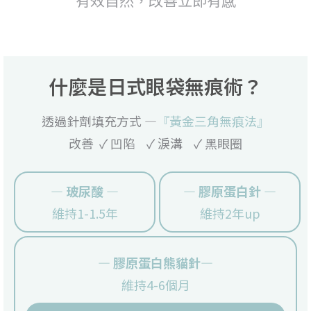
什麼是日式眼袋無痕術？
透過針劑填充方式 —
『黃金三角無痕法』
改善 ✓ 凹陷 ✓ 淚溝 ✓ 黑眼圈
— 玻尿酸 —
— 膠原蛋白針 —
維持1-1.5年
維持2年up
— 膠原蛋白熊貓針—
維持4-6個月