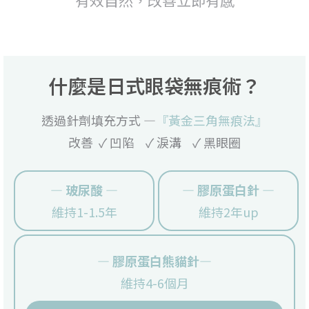
什麼是日式眼袋無痕術？
透過針劑填充方式 —
『黃金三角無痕法』
改善 ✓ 凹陷 ✓ 淚溝 ✓ 黑眼圈
— 玻尿酸 —
— 膠原蛋白針 —
維持1-1.5年
維持2年up
— 膠原蛋白熊貓針—
維持4-6個月