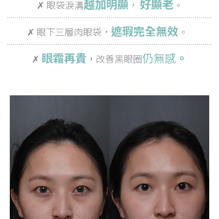
越加明顯
好顯老
✗ 眼袋淚溝
，
。
遮瑕完全無效
✗ 眼下三層肉眼袋，
。
眼霜再貴
仍
無感
。
✗
，
改善黑眼圈