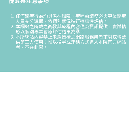
提醒與注意事項
任何醫療行為均具潛在風險，療程前請務必與專業醫療
人員充分溝通，依個別狀況進行適應性評估。
本網站之所載之衛教與療程內容僅為資訊提供，實際情
形以個別專業醫療評估結果為準。
本所網站內容禁止未經授權之網路服務業者重製或轉載
供第三人使用；惟以搜尋或連結方式進入本院官方網站
者，不在此限。