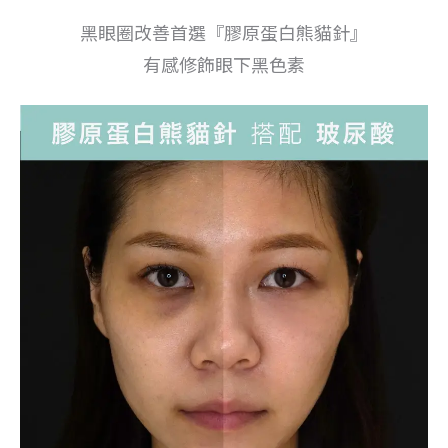
黑眼圈改善首選『膠原蛋白熊貓針』
有感修飾眼下黑色素