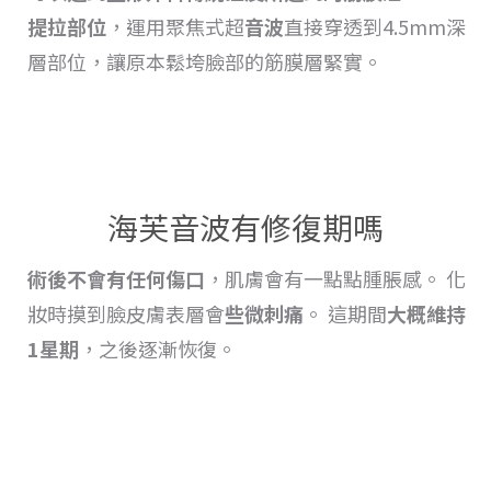
提拉
部位
，運用聚焦式超
音波
直接穿透到4.5mm深
層部位，讓原本鬆垮臉部的筋膜層緊實。
海芙音波有修復期嗎
術後不會有任何傷口
，肌膚會有一點點
腫脹
感。 化
妝時摸到臉皮膚表層會
些微刺痛
。 這期間
大概維持
1星期
，之後逐漸恢復
。