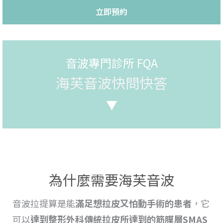
立即預約
音波專門診所 FQA
海芙音波快問快答
▼
為什麼需要海芙音波
音波拉提
算是能
滿足想
拉
皮又怕動手術的患者
，它
可以
達到整形外科傳統
拉皮所達到的筋膜層SMAS