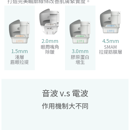
打造完美輪廓線條改善肌膚緊實度。
2.0mm
4.5mm
眼周嘴角
SMAM
1.5mm
3.0mm
除皺
拉提筋膜層
淺層
膠原蛋白
眉眼拉提
增生
音波 v.s 電波
作用機制大不同