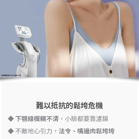
難以抵抗的鬆垮危機
◆
下顎線模糊不清
，小臉都要靠濾鏡
◆ 不敵地心引力，
法令、嘴邊肉鬆垮垮