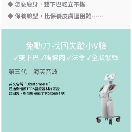
◆ 怎麼瘦身，
雙下巴屹立不搖
◆ 保養臉型，比保養皮膚還困難……
免動刀 找回失蹤小V臉
✓雙下巴 ✓嘴邊肉 ✓法令 ✓全臉緊緻
第三代｜海芙音波
英文名稱“
Ultraformer III
”
通過衛福部TFDA醫療器材許可證
韓國製・
衛部醫器輸字第030694 號