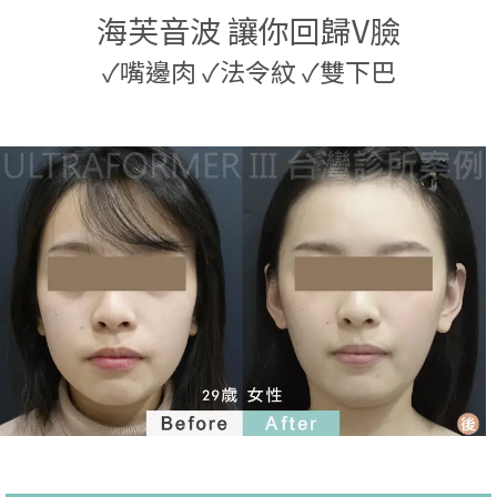
海芙音波 讓你回歸V臉
✓
嘴邊肉
✓
法令紋
✓
雙下巴