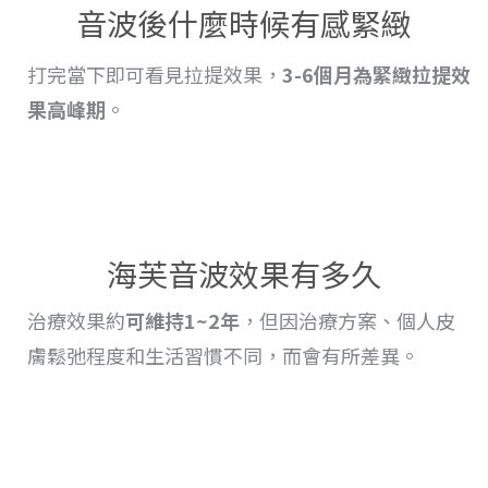
音波後什麼時候有感緊緻
打完當下即可看見拉提效果，
3-6個月為緊緻
拉提
效
果高峰期
。
海芙音波效果有多久
治療
效果
約
可維持1~2年
，但因治療方案、個人皮
膚鬆弛程度和生活習慣不同，而會
有
所差異。