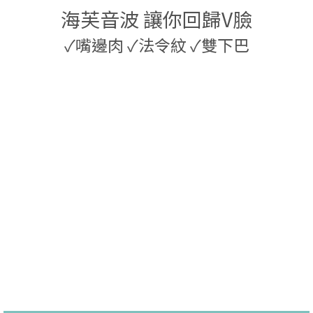
海芙音波 讓你回歸V臉
✓
嘴邊肉
✓
法令紋
✓
雙下巴