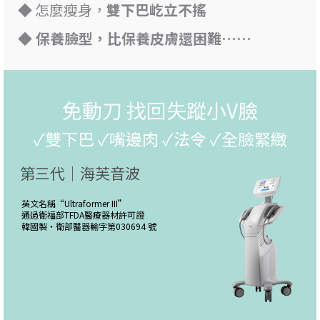
◆ 怎麼瘦身，
雙下巴屹立不搖
◆ 保養臉型，比保養皮膚還困難……
免動刀 找回失蹤小V臉
✓雙下巴 ✓嘴邊肉 ✓法令 ✓全臉緊緻
第三代｜海芙音波
英文名稱“
Ultraformer III
”
通過衛福部TFDA醫療器材許可證
韓國製・
衛部醫器輸字第030694 號