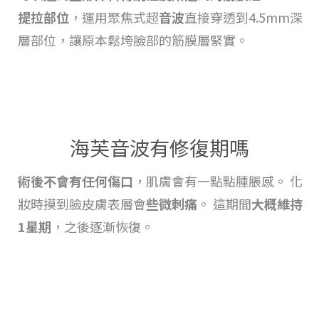
提拉
部位
，運用聚焦式超
音波
直接穿透到4.5mm深
層部位，讓原本鬆垮臉部的筋膜層緊實。
海芙音波有修復期嗎
術後不會有任何傷口
，肌膚會有一點點
腫脹
感。 化
妝時摸到臉皮膚表層會
些微刺痛
。 這期間
大概維持
1星期
，之後逐漸恢復
。