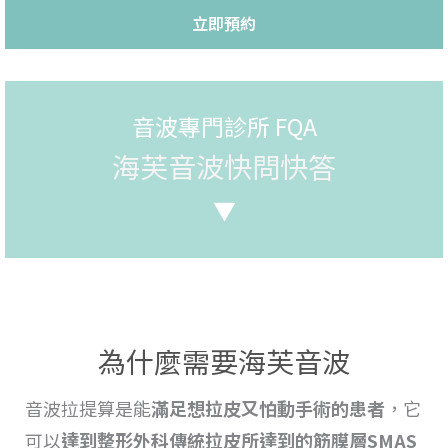
立即預約
音波專門診所 FQA
海芙音波快問快答
▼
為什麼需要海芙音波
音波拉提
算是能
滿足想
拉
皮又怕動手術的患者
，它
可以
達到整形外科傳統
拉皮所達到的筋膜層SMAS