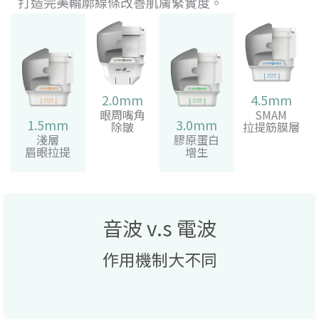
打造完美輪廓線條改善肌膚緊實度。
2.0mm
4.5mm
眼周嘴角
SMAM
1.5mm
3.0mm
除皺
拉提筋膜層
淺層
膠原蛋白
眉眼拉提
增生
音波 v.s 電波
作用機制大不同