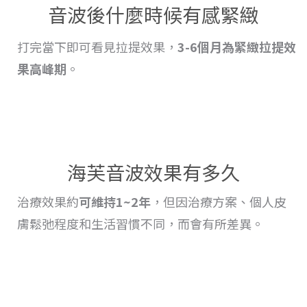
音波後什麼時候有感緊緻
打完當下即可看見拉提效果，
3-6個月為緊緻
拉提
效
果高峰期
。
海芙音波效果有多久
治療
效果
約
可維持1~2年
，但因治療方案、個人皮
膚鬆弛程度和生活習慣不同，而會
有
所差異。