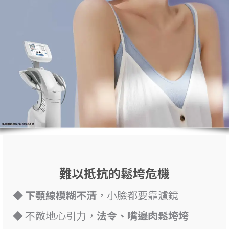
難以抵抗的鬆垮危機
◆
下顎線模糊不清
，小臉都要靠濾鏡
◆ 不敵地心引力，
法令、嘴邊肉鬆垮垮