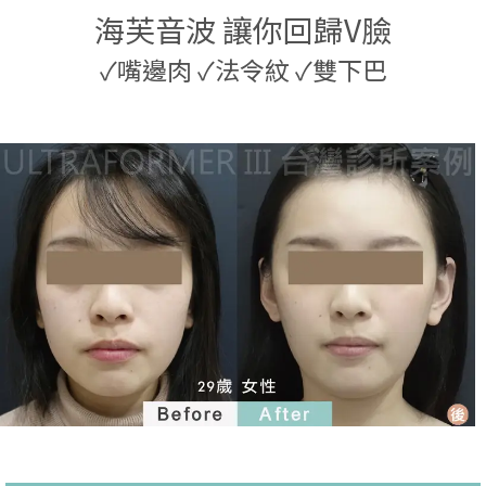
海芙音波 讓你回歸V臉
✓
嘴邊肉
✓
法令紋
✓
雙下巴