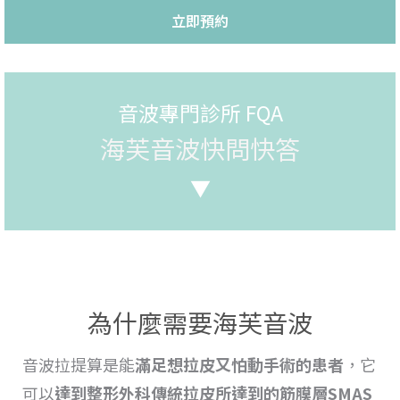
立即預約
音波專門診所 FQA
海芙音波快問快答
▼
為什麼需要海芙音波
音波拉提
算是能
滿足想
拉
皮又怕動手術的患者
，它
可以
達到整形外科傳統
拉皮所達到的筋膜層SMAS