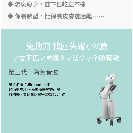
◆ 怎麼瘦身，
雙下巴屹立不搖
◆ 保養臉型，比保養皮膚還困難……
免動刀 找回失蹤小V臉
✓雙下巴 ✓嘴邊肉 ✓法令 ✓全臉緊緻
第三代｜海芙音波
英文名稱“
Ultraformer III
”
通過衛福部TFDA醫療器材許可證
韓國製・
衛部醫器輸字第030694 號