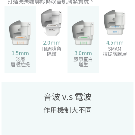
打造完美輪廓線條改善肌膚緊實度。
2.0mm
4.5mm
眼周嘴角
SMAM
1.5mm
3.0mm
除皺
拉提筋膜層
淺層
膠原蛋白
眉眼拉提
增生
音波 v.s 電波
作用機制大不同