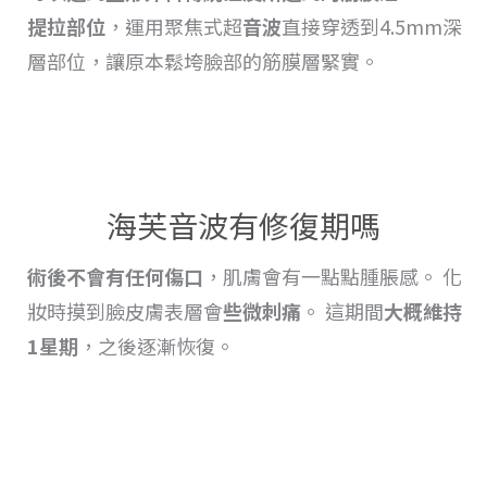
提拉
部位
，運用聚焦式超
音波
直接穿透到4.5mm深
層部位，讓原本鬆垮臉部的筋膜層緊實。
海芙音波有修復期嗎
術後不會有任何傷口
，肌膚會有一點點
腫脹
感。 化
妝時摸到臉皮膚表層會
些微刺痛
。 這期間
大概維持
1星期
，之後逐漸恢復
。