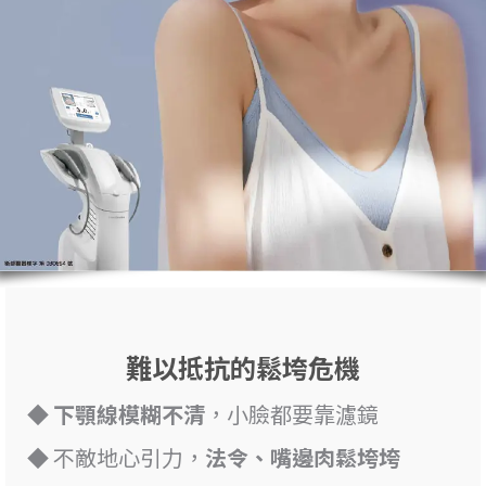
難以抵抗的鬆垮危機
◆
下顎線模糊不清
，小臉都要靠濾鏡
◆ 不敵地心引力，
法令、嘴邊肉鬆垮垮