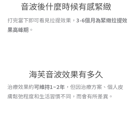
音波後什麼時候有感緊緻
打完當下即可看見拉提效果，
3-6個月為緊緻
拉提
效
果高峰期
。
海芙音波效果有多久
治療
效果
約
可維持1~2年
，但因治療方案、個人皮
膚鬆弛程度和生活習慣不同，而會
有
所差異。