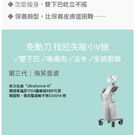
◆ 怎麼瘦身，
雙下巴屹立不搖
◆ 保養臉型，比保養皮膚還困難……
免動刀 找回失蹤小V臉
✓雙下巴 ✓嘴邊肉 ✓法令 ✓全臉緊緻
第三代｜海芙音波
英文名稱“
Ultraformer III
”
通過衛福部TFDA醫療器材許可證
韓國製・
衛部醫器輸字第030694 號