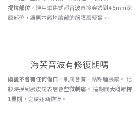
提拉
部位
，運用聚焦式超
音波
直接穿透到4.5mm深
層部位，讓原本鬆垮臉部的筋膜層緊實。
海芙音波有修復期嗎
術後不會有任何傷口
，肌膚會有一點點
腫脹
感。 化
妝時摸到臉皮膚表層會
些微刺痛
。 這期間
大概維持
1星期
，之後逐漸恢復
。