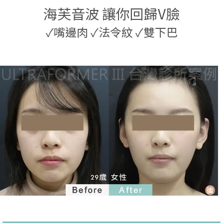
海芙音波 讓你回歸V臉
✓
嘴邊肉
✓
法令紋
✓
雙下巴