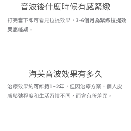
音波後什麼時候有感緊緻
打完當下即可看見拉提效果，
3-6個月為緊緻
拉提
效
果高峰期
。
海芙音波效果有多久
治療
效果
約
可維持1~2年
，但因治療方案、個人皮
膚鬆弛程度和生活習慣不同，而會
有
所差異。