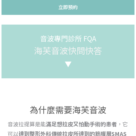
立即預約
音波專門診所 FQA
海芙音波快問快答
▼
為什麼需要海芙音波
音波拉提
算是能
滿足想
拉
皮又怕動手術的患者
，它
可以
達到整形外科傳統
拉皮所達到的筋膜層SMAS