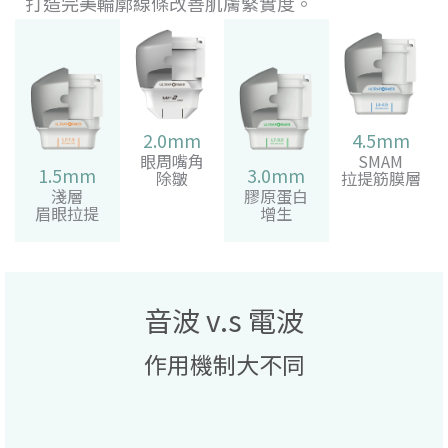
打造完美輪廓線條改善肌膚緊實度。
2.0mm
4.5mm
眼周嘴角
SMAM
1.5mm
3.0mm
除皺
拉提筋膜層
淺層
膠原蛋白
眉眼拉提
增生
音波 v.s 電波
作用機制大不同