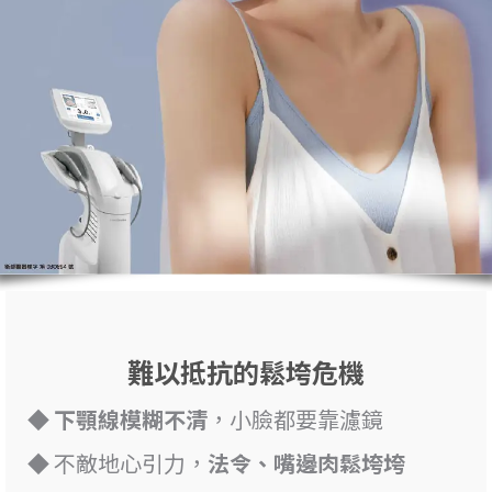
難以抵抗的鬆垮危機
◆
下顎線模糊不清
，小臉都要靠濾鏡
◆ 不敵地心引力，
法令、嘴邊肉鬆垮垮