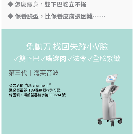
◆ 怎麼瘦身，
雙下巴屹立不搖
◆ 保養臉型，比保養皮膚還困難……
免動刀 找回失蹤小V臉
✓雙下巴 ✓嘴邊肉 ✓法令 ✓全臉緊緻
第三代｜海芙音波
英文名稱“
Ultraformer III
”
通過衛福部TFDA醫療器材許可證
韓國製・
衛部醫器輸字第030694 號