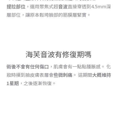
提拉
部位
，運用聚焦式超
音波
直接穿透到4.5mm深
層部位，讓原本鬆垮臉部的筋膜層緊實。
海芙音波有修復期嗎
術後不會有任何傷口
，肌膚會有一點點
腫脹
感。 化
妝時摸到臉皮膚表層會
些微刺痛
。 這期間
大概維持
1星期
，之後逐漸恢復
。