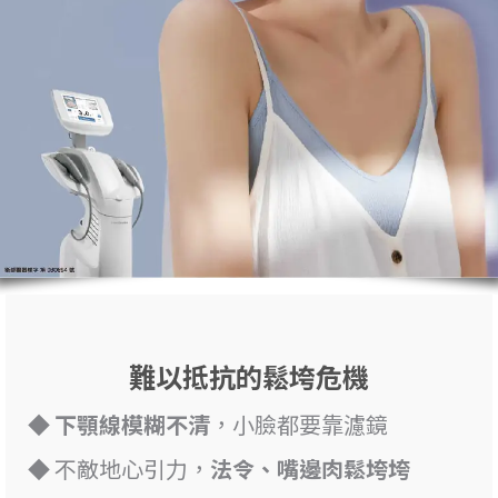
難以抵抗的鬆垮危機
◆
下顎線模糊不清
，小臉都要靠濾鏡
◆ 不敵地心引力，
法令、嘴邊肉鬆垮垮