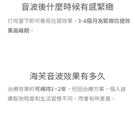
音波後什麼時候有感緊緻
打完當下即可看見拉提效果，
3-6個月為緊緻
拉提
效
果高峰期
。
海芙音波效果有多久
治療
效果
約
可維持1~2年
，但因治療方案、個人皮
膚鬆弛程度和生活習慣不同，而會
有
所差異。