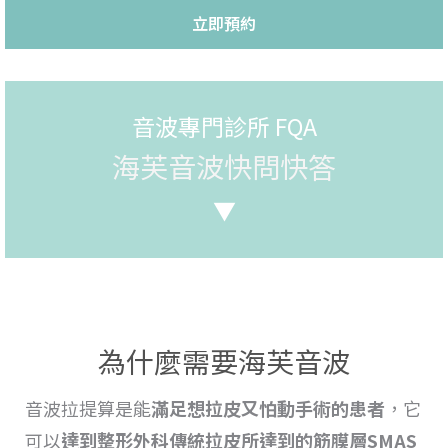
立即預約
音波專門診所 FQA
海芙音波快問快答
▼
為什麼需要海芙音波
音波拉提
算是能
滿足想
拉
皮又怕動手術的患者
，它
可以
達到整形外科傳統
拉皮所達到的筋膜層SMAS