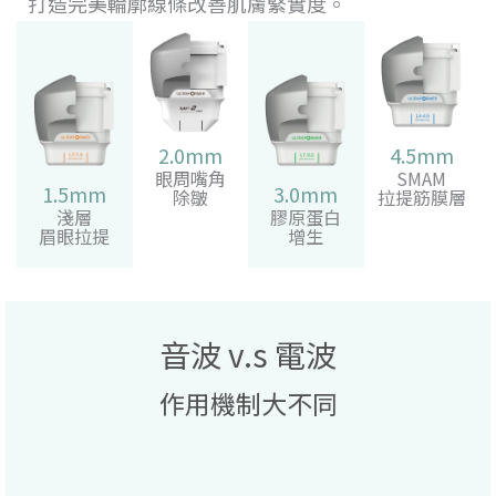
打造完美輪廓線條改善肌膚緊實度。
2.0mm
4.5mm
眼周嘴角
SMAM
1.5mm
3.0mm
除皺
拉提筋膜層
淺層
膠原蛋白
眉眼拉提
增生
音波 v.s 電波
作用機制大不同