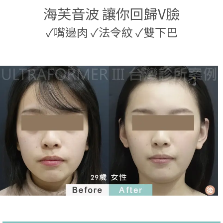
海芙音波 讓你回歸V臉
✓
嘴邊肉
✓
法令紋
✓
雙下巴