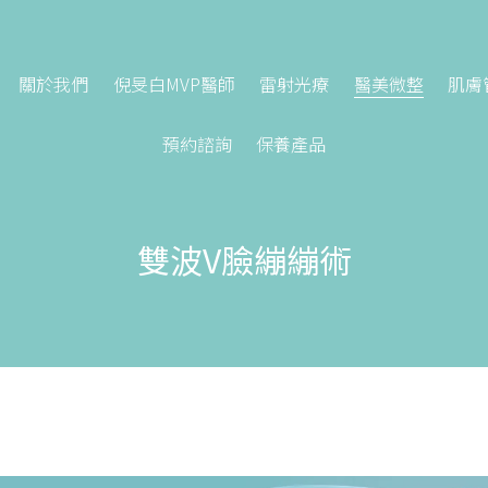
關於我們
倪旻白MVP醫師
雷射光療
醫美微整
肌膚
預約諮詢
保養產品
雙波V臉繃繃術