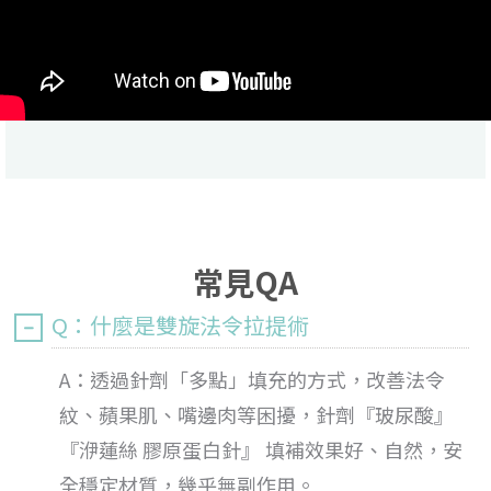
常見QA
Q：什麼是雙旋法令拉提術
A：透過針劑「多點」填充的方式，改善法令
紋、蘋果肌、嘴邊肉等困擾，針劑『玻尿酸』
『洢蓮絲 膠原蛋白針』 填補效果好、自然，安
全穩定材質，幾乎無副作用。