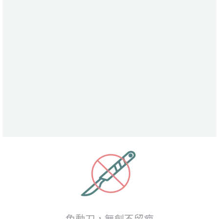
免動刀，無創不留疤