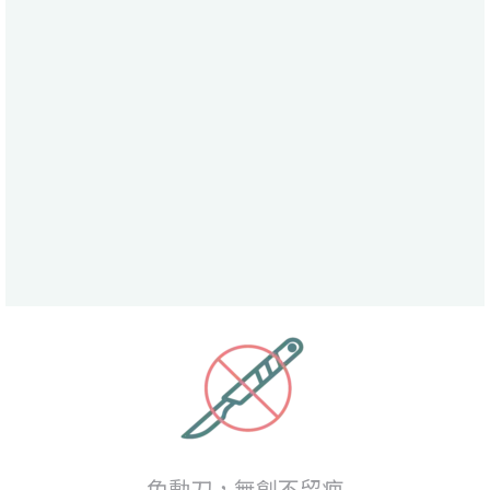
免動刀，無創不留疤