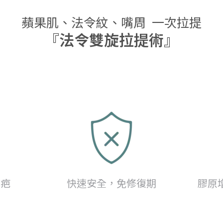
蘋果肌、法令紋、嘴周 一次拉提
『法令雙旋拉提術』
留疤
快速安全，免修復期
膠原