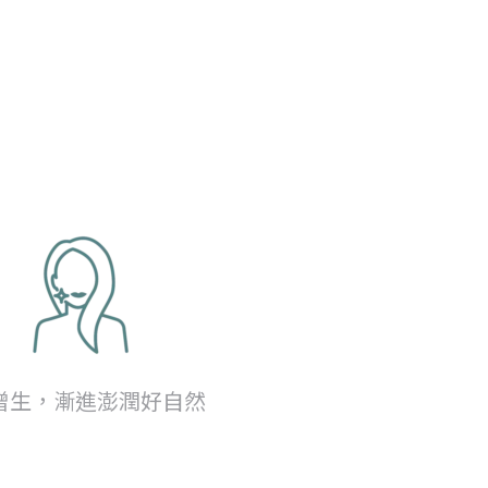
增生，漸進澎潤好自然