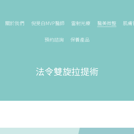
關於我們
倪旻白MVP醫師
雷射光療
醫美微整
肌膚
預約諮詢
保養產品
法令雙旋拉提術