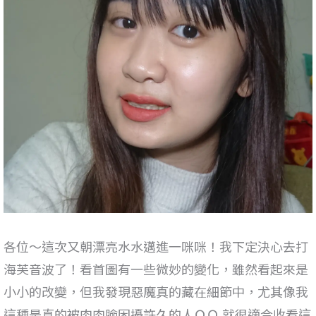
各位～這次又朝漂亮水水邁進一咪咪！我下定決心去打
海芙音波了！看首圖有一些微妙的變化，雖然看起來是
小小的改變，但我發現惡魔真的藏在細節中，尤其像我
這種是真的被肉肉臉困擾許久的人ＱＱ 就很適合收看這