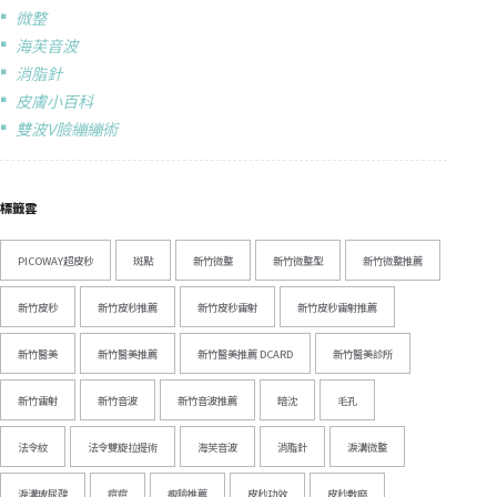
微整
海芙音波
消脂針
皮膚小百科
雙波V臉繃繃術
標籤雲
PICOWAY超皮秒
斑點
新竹微整
新竹微整型
新竹微整推薦
新竹皮秒
新竹皮秒推薦
新竹皮秒雷射
新竹皮秒雷射推薦
新竹醫美
新竹醫美推薦
新竹醫美推薦 DCARD
新竹醫美診所
新竹雷射
新竹音波
新竹音波推薦
暗沈
毛孔
法令紋
法令雙旋拉提術
海芙音波
消脂針
淚溝微整
淚溝玻尿酸
痘痘
瘦臉推薦
皮秒功效
皮秒敷麻