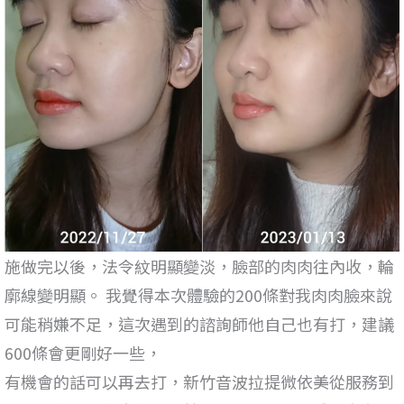
施做完以後，法令紋明顯變淡，臉部的肉肉往內收，輪
廓線變明顯。 我覺得本次體驗的200條對我肉肉臉來說
可能稍嫌不足，這次遇到的諮詢師他自己也有打，建議
600條會更剛好一些，
有機會的話可以再去打，新竹音波拉提微依美從服務到