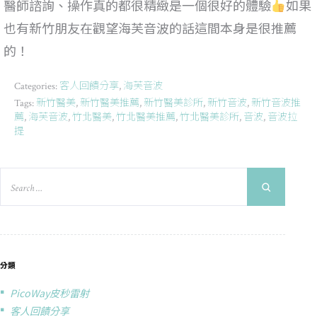
醫師諮詢、操作真的都很精緻是一個很好的體驗
如果
也有新竹朋友在觀望海芙音波的話這間本身是很推薦
的！
客人回饋分享
海芙音波
Categories:
,
新竹醫美
新竹醫美推薦
新竹醫美診所
新竹音波
新竹音波推
Tags:
,
,
,
,
薦
海芙音波
竹北醫美
竹北醫美推薦
竹北醫美診所
音波
音波拉
,
,
,
,
,
,
提
分類
PicoWay皮秒雷射
客人回饋分享