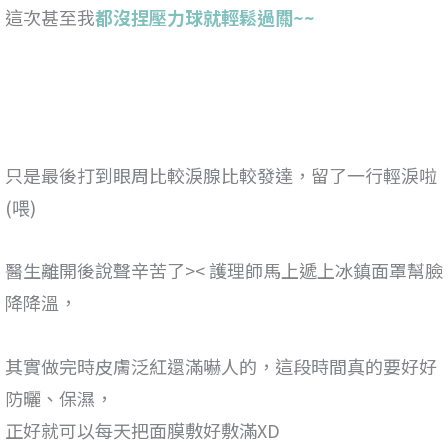
這次甚至我
都沒捏壓力球就輕鬆過關~~
只是最後打到眼周比較淚腺比較發達，留了一行輕淚啦
(喂)
醫生離開後說聲辛苦了>< 護理師馬上遞上冰鎮面罩幫臉
降降溫，
其實做完時皮膚泛紅還滿嚇人的，這段時間真的要好好
防曬、保濕，
正好就可以每天把面膜敷好敷滿XD