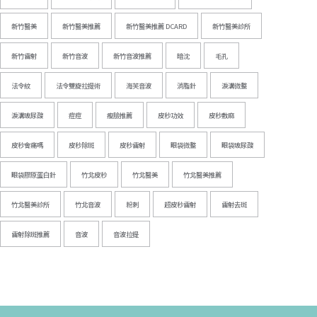
新竹醫美
新竹醫美推薦
新竹醫美推薦 DCARD
新竹醫美診所
新竹雷射
新竹音波
新竹音波推薦
暗沈
毛孔
法令紋
法令雙旋拉提術
海芙音波
消脂針
淚溝微整
淚溝玻尿酸
痘痘
瘦臉推薦
皮秒功效
皮秒敷麻
皮秒會痛嗎
皮秒除斑
皮秒雷射
眼袋微整
眼袋玻尿酸
眼袋膠原蛋白針
竹北皮秒
竹北醫美
竹北醫美推薦
竹北醫美診所
竹北音波
粉刺
超皮秒雷射
雷射去斑
雷射除斑推薦
音波
音波拉提