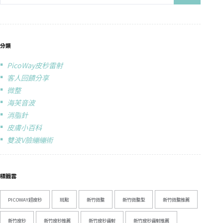
分類
PicoWay皮秒雷射
客人回饋分享
微整
海芙音波
消脂針
皮膚小百科
雙波V臉繃繃術
標籤雲
PICOWAY超皮秒
斑點
新竹微整
新竹微整型
新竹微整推薦
新竹皮秒
新竹皮秒推薦
新竹皮秒雷射
新竹皮秒雷射推薦