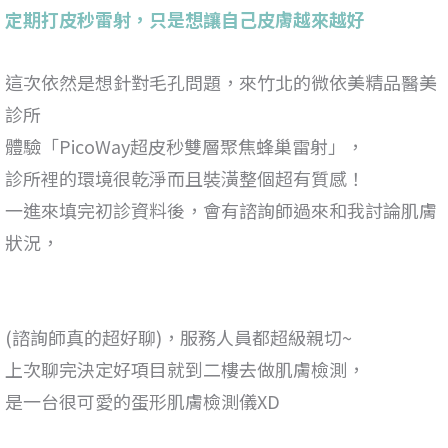
定期打皮秒雷射，只是想讓自己皮膚越來越好
這次依然是想針對毛孔問題，來竹北的微依美精品醫美
診所
體驗「PicoWay超皮秒雙層聚焦蜂巢雷射」，
診所裡的環境很乾淨而且裝潢整個超有質感！
一進來填完初診資料後，會有諮詢師過來和我討論肌膚
狀況，
(諮詢師真的超好聊)，服務人員都超級親切~
上次聊完決定好項目就到二樓去做肌膚檢測，
是一台很可愛的蛋形肌膚檢測儀XD