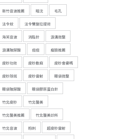
新竹音波推薦
暗沈
毛孔
法令紋
法令雙旋拉提術
海芙音波
消脂針
淚溝微整
淚溝玻尿酸
痘痘
瘦臉推薦
皮秒功效
皮秒敷麻
皮秒會痛嗎
皮秒除斑
皮秒雷射
眼袋微整
眼袋玻尿酸
眼袋膠原蛋白針
竹北皮秒
竹北醫美
竹北醫美推薦
竹北醫美診所
竹北音波
粉刺
超皮秒雷射