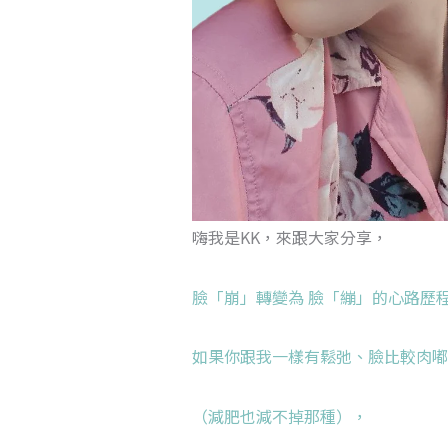
嗨我是KK，來跟大家分享，
臉「崩」轉變為 臉「繃」的心路歷
如果你跟我一樣有鬆弛、臉比較肉嘟
（減肥也減不掉那種），