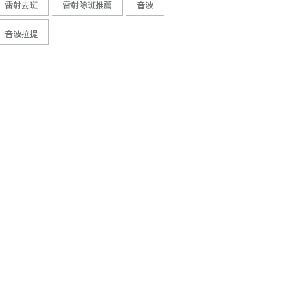
雷射去斑
雷射除斑推薦
音波
音波拉提