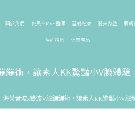
關於我們
倪旻白MVP醫師
雷射光療
醫美微整
肌膚
預約諮詢
保養產品
繃繃術，讓素人KK驚豔小V臉體
海芙音波x雙波V臉繃繃術，讓素人KK驚豔小V臉