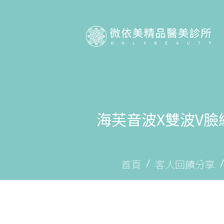
海芙音波X雙波V臉
首頁
客人回饋分享