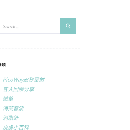
分類
PicoWay皮秒雷射
客人回饋分享
微整
海芙音波
消脂針
皮膚小百科