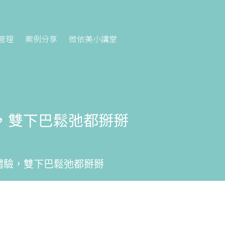
管理
案例分享
微依美小講堂
驗，雙下巴鬆弛都掰掰
體驗，雙下巴鬆弛都掰掰