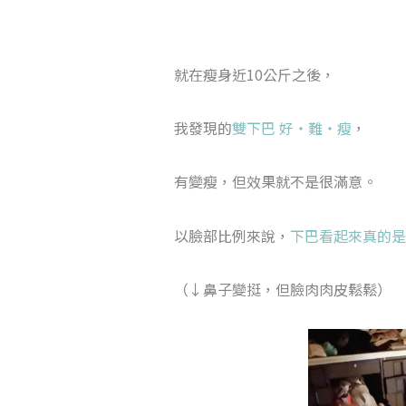
就在瘦身近10公斤之後，
我發現的
雙下巴 好・難・瘦
，
有變瘦，但效果就不是很滿意。
以臉部比例來說，
下巴看起來真的是
（↓鼻子變挺，但臉肉肉皮鬆鬆）