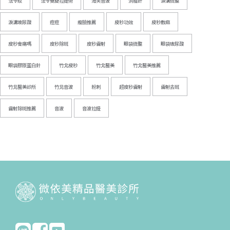
法令紋
法令雙旋拉提術
海芙音波
消脂針
淚溝微整
淚溝玻尿酸
痘痘
瘦臉推薦
皮秒功效
皮秒敷麻
皮秒會痛嗎
皮秒除斑
皮秒雷射
眼袋微整
眼袋玻尿酸
眼袋膠原蛋白針
竹北皮秒
竹北醫美
竹北醫美推薦
竹北醫美診所
竹北音波
粉刺
超皮秒雷射
雷射去斑
雷射除斑推薦
音波
音波拉提