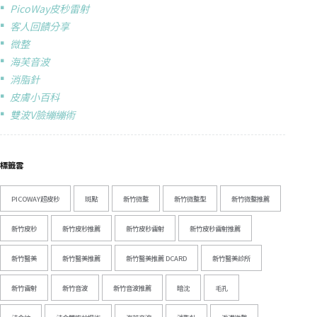
PicoWay皮秒雷射
客人回饋分享
微整
海芙音波
消脂針
皮膚小百科
雙波V臉繃繃術
標籤雲
PICOWAY超皮秒
斑點
新竹微整
新竹微整型
新竹微整推薦
新竹皮秒
新竹皮秒推薦
新竹皮秒雷射
新竹皮秒雷射推薦
新竹醫美
新竹醫美推薦
新竹醫美推薦 DCARD
新竹醫美診所
新竹雷射
新竹音波
新竹音波推薦
暗沈
毛孔