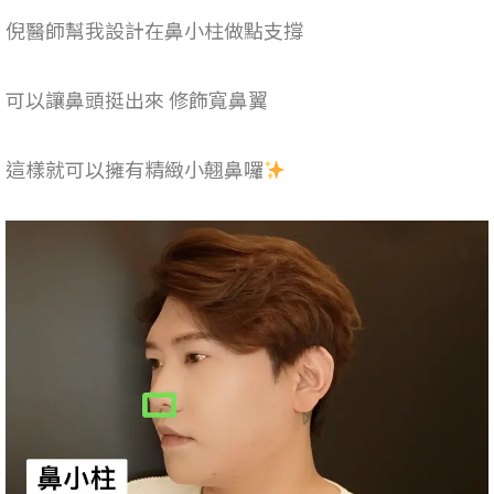
倪醫師幫我設計在鼻小柱做點支撐
可以讓鼻頭挺出來 修飾寬鼻翼
這樣就可以擁有精緻小翹鼻囉