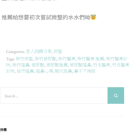
推薦給想要初次嘗試微整的水水們呦
客人回饋分享
微整
Categories:
,
新竹微整
新竹玻尿酸
新竹醫美
新竹醫美 推薦
新竹醫美診
Tags:
,
,
,
,
所
新竹隆鼻
玻尿酸
玻尿酸推薦
玻尿酸隆鼻
竹北醫美
竹北醫美
,
,
,
,
,
,
診所
自然隆鼻
隆鼻心得
韓式挺鼻
鼻子不夠挺
,
,
,
,
分類