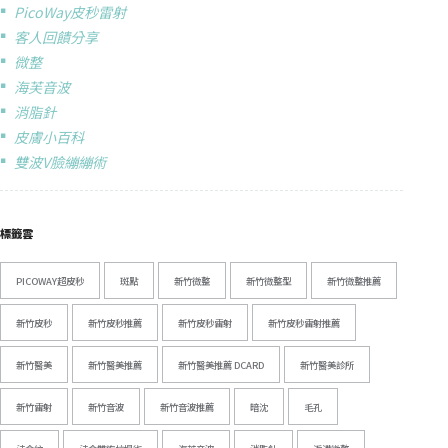
PicoWay皮秒雷射
客人回饋分享
微整
海芙音波
消脂針
皮膚小百科
雙波V臉繃繃術
標籤雲
PICOWAY超皮秒
斑點
新竹微整
新竹微整型
新竹微整推薦
新竹皮秒
新竹皮秒推薦
新竹皮秒雷射
新竹皮秒雷射推薦
新竹醫美
新竹醫美推薦
新竹醫美推薦 DCARD
新竹醫美診所
新竹雷射
新竹音波
新竹音波推薦
暗沈
毛孔