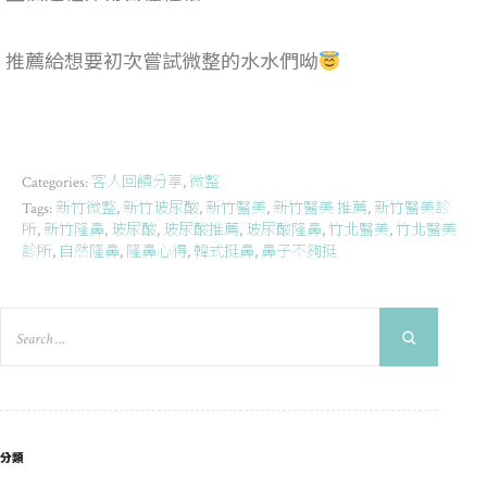
推薦給想要初次嘗試微整的水水們呦
客人回饋分享
微整
Categories:
,
新竹微整
新竹玻尿酸
新竹醫美
新竹醫美 推薦
新竹醫美診
Tags:
,
,
,
,
所
新竹隆鼻
玻尿酸
玻尿酸推薦
玻尿酸隆鼻
竹北醫美
竹北醫美
,
,
,
,
,
,
診所
自然隆鼻
隆鼻心得
韓式挺鼻
鼻子不夠挺
,
,
,
,
分類