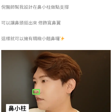
倪醫師幫我設計在鼻小柱做點支撐
可以讓鼻頭挺出來 修飾寬鼻翼
這樣就可以擁有精緻小翹鼻囉