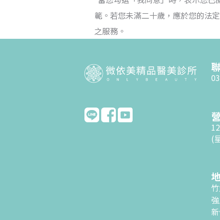
範。若您未滿二十歲，應於您的法定
之服務。
03
12
(
竹
強
新