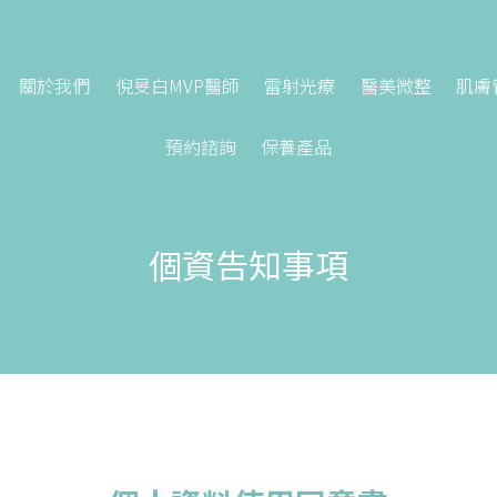
關於我們
倪旻白MVP醫師
雷射光療
醫美微整
肌膚
預約諮詢
保養產品
個資告知事項