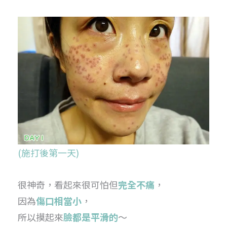
(施打後第一天)
很神奇，看起來很可怕但
完全不痛
，
因為
傷口相當小
，
所以摸起來
臉都是平滑的
～