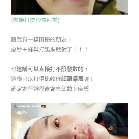
(未施打皮秒雷射前)
跟我有一樣困擾的朋友，
皮秒＋蜂巢打起來就對了！！！
也
建議可以直接打不限發數的
，
這樣可以打得比較
仔細跟深層
喔！
確定進行課程後會先卸妝上麻藥