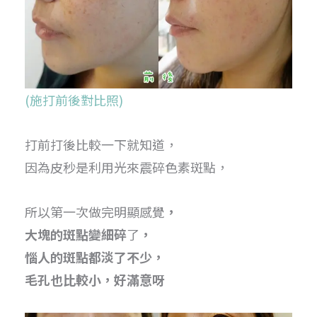
(施打前後對比照)
打前打後比較一下就知道，
因為皮秒是利用光來震碎色素斑點，
所以第一次做完明顯感覺
，
大塊的斑點變細碎
了
，
惱人的斑點都淡了不少，
毛孔也比較小，好滿意呀