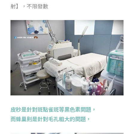
射】，不限發數
皮秒是針對斑點雀斑等黑色素問題，
而蜂巢則是針對毛孔粗大的問題，