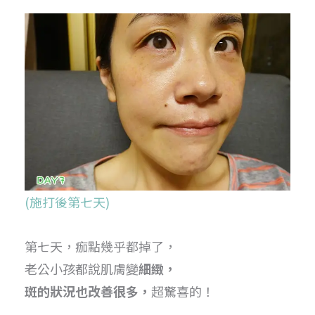
(施打後第七天)
第七天，痂點幾乎都掉了，
老公小孩都說肌膚變
細緻，
斑的狀況也改善很多，
超驚喜的！