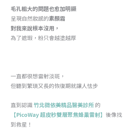
毛孔粗大的問題也愈加明顯
呈現自然妝感的
素顏霜
對我來說根本沒用，
為了遮瑕，粉只會越塗越厚
一直都很想雷射淡斑，
但聽到繁瑣又長的恢復期就讓人怯步
直到認識
竹北微依美精品醫美診所
的
【PicoWay 超皮秒雙層聚焦蜂巢雷射】
後像找
到救星！