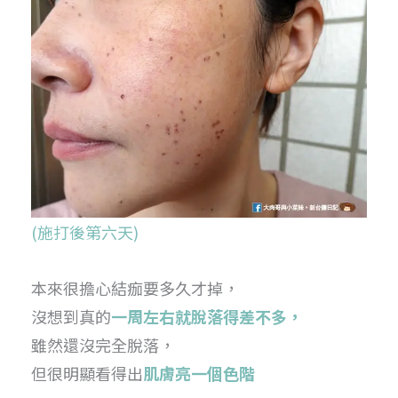
(施打後第六天)
本來很擔心結痂要多久才掉，
沒想到真的
一周左右就脫落得差不多，
雖然還沒完全脫落，
但很明顯看得出
肌膚亮一個色階