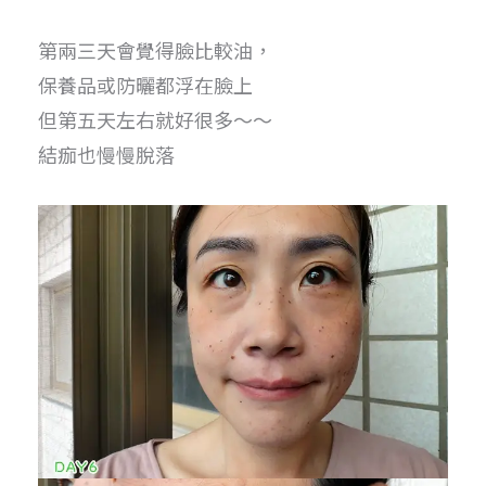
第兩三天會覺得臉比較油，
保養品或防曬都浮在臉上
但第五天左右就好很多～～
結痂也慢慢脫落