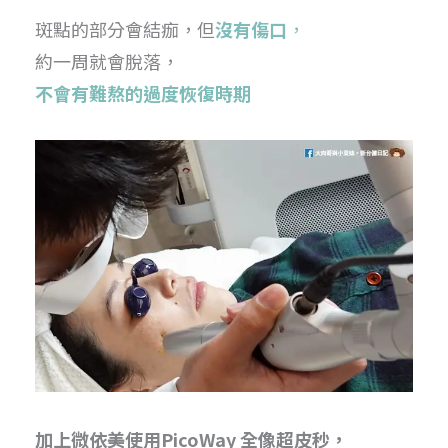
斑點的部分會結痂，但
沒有傷口
，
約一周就會脫落，
不會有難熬的過度恢復時期
加上微依美使用PicoWay 全像超皮秒，