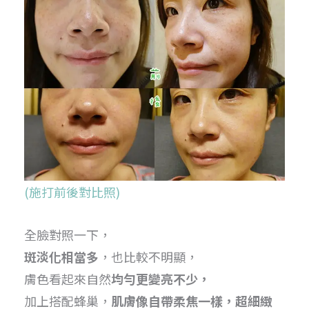
(施打前後對比照)
全臉對照一下，
斑淡化相當多
，也比較不明顯，
膚色看起來自然
均勻更變亮不少，
加上搭配蜂巢，
肌膚像自帶柔焦一樣，超細緻