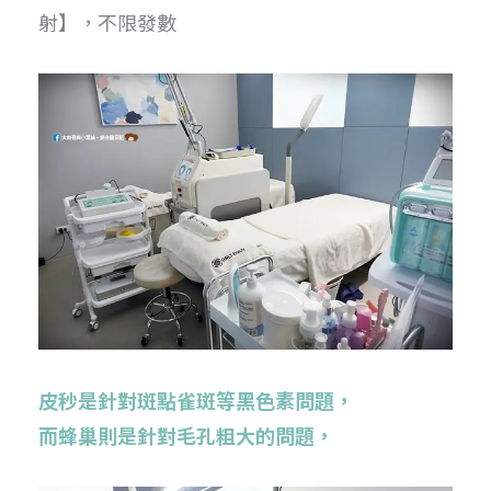
射】，不限發數
皮秒是針對斑點雀斑等黑色素問題，
而蜂巢則是針對毛孔粗大的問題，