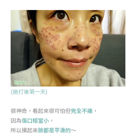
(施打後第一天)
很神奇，看起來很可怕但
完全不痛
，
因為
傷口相當小
，
所以摸起來
臉都是平滑的
～