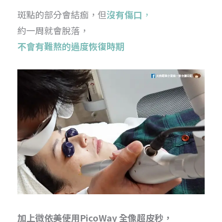
斑點的部分會結痂，但
沒有傷口
，
約一周就會脫落，
不會有難熬的過度恢復時期
加上微依美使用PicoWay 全像超皮秒，