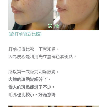
(施打前後對比照)
打前打後比較一下就知道，
因為皮秒是利用光來震碎色素斑點，
所以第一次做完明顯感覺
，
大塊的斑點變細碎
了
，
惱人的斑點都淡了不少，
毛孔也比較小，好滿意呀