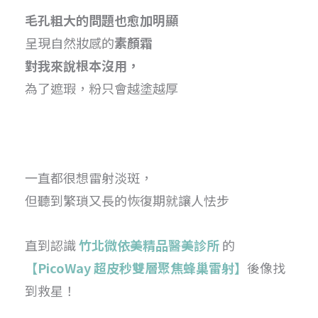
毛孔粗大的問題也愈加明顯
呈現自然妝感的
素顏霜
對我來說根本沒用，
為了遮瑕，粉只會越塗越厚
一直都很想雷射淡斑，
但聽到繁瑣又長的恢復期就讓人怯步
直到認識
竹北微依美精品醫美診所
的
【PicoWay 超皮秒雙層聚焦蜂巢雷射】
後像找
到救星！