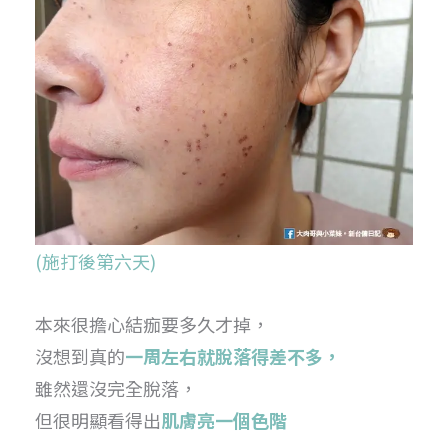
(施打後第六天)
本來很擔心結痂要多久才掉，
沒想到真的
一周左右就脫落得差不多，
雖然還沒完全脫落，
但很明顯看得出
肌膚亮一個色階