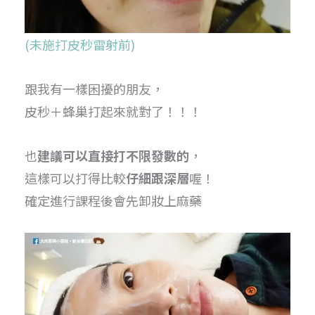
(未施打皮秒雷射前)
跟我有一樣困擾的朋友，
皮秒＋蜂巢打起來就對了！！！
也
建議可以直接打不限發數的
，
這樣可以打得比較
仔細跟深層
喔！
確定進行課程後會先卸妝上麻藥