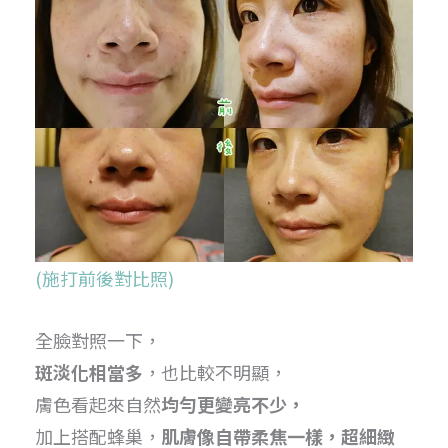
(施打前後對比照)
全臉對照一下，
斑淡化相當多
，也比較不明顯，
膚色看起來自然
均勻更變亮不少，
加上搭配蜂巢，
肌膚像自帶柔焦一樣，超細緻