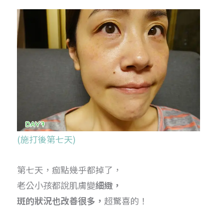
(施打後第七天)
第七天，痂點幾乎都掉了，
老公小孩都說肌膚變
細緻，
斑的狀況也改善很多，
超驚喜的！