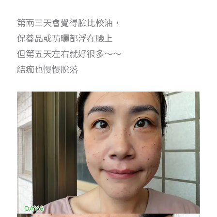
第兩三天會覺得臉比較油，
保養品或防曬都浮在臉上
但第五天左右就好很多～～
結痂也慢慢脫落