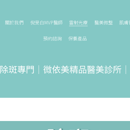
關於我們
倪旻白MVP醫師
雷射光療
醫美微整
肌膚
預約諮詢
保養產品
除斑專門｜微依美精品醫美診所