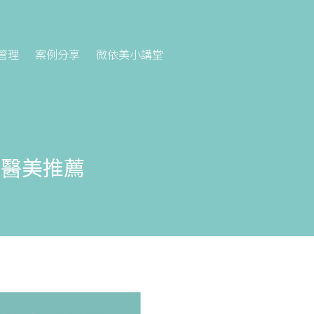
管理
案例分享
微依美小講堂
｜醫美推薦