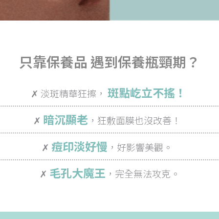
只靠保養品 遇到保養瓶頸期？
斑點屹立不搖！
✗ 淡斑精華狂擦，
暗沉顯老
✗
，狂敷面膜也沒改善！
痘印淡好慢
✗
，好影響美觀。
毛孔大魔王
✗
，完全無法攻克。