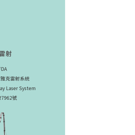
秒雷射
DA
釹雅克雷射系統
 Laser System
7962號