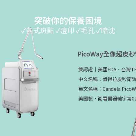
突破你的保養困境
✓各式斑點 ✓痘印 ✓毛孔 ✓暗沈
PicoWay全像超皮
雙認證｜美國FDA、台灣TF
中文名稱：肯得拉皮秒衛
英文名稱：Candela PicoWay
美國製・衛署醫器輸字第02