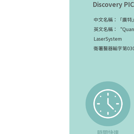
Discovery
中文名稱：「廣特
英文名稱：“Quanta” 
LaserSystem
衛署醫器輸字第030
時間快速