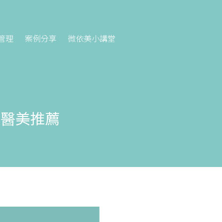
管理
案例分享
微依美小講堂
｜醫美推薦