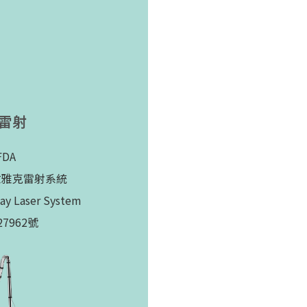
秒雷射
DA
釹雅克雷射系統
 Laser System
7962號