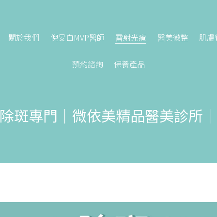
關於我們
倪旻白MVP醫師
雷射光療
醫美微整
肌膚
預約諮詢
保養產品
除斑專門｜微依美精品醫美診所