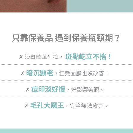
只靠保養品 遇到保養瓶頸期？
斑點屹立不搖！
✗ 淡斑精華狂擦，
暗沉顯老
✗
，狂敷面膜也沒改善！
痘印淡好慢
✗
，好影響美觀。
毛孔大魔王
✗
，完全無法攻克。