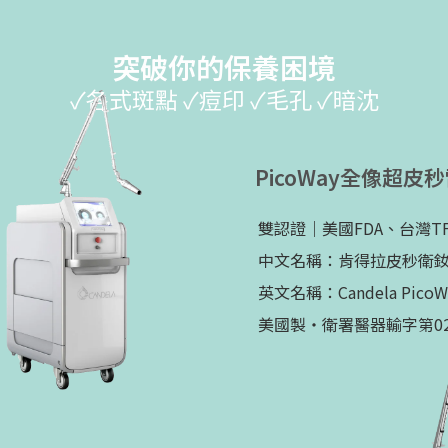
突破你的保養困境
✓各式斑點 ✓痘印 ✓毛孔 ✓暗沈
PicoWay全像超皮
雙認證｜美國FDA、台灣TF
中文名稱：肯得拉皮秒衛
英文名稱：Candela PicoWay
美國製・衛署醫器輸字第02