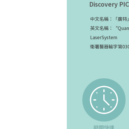
Discovery
中文名稱：「廣特
英文名稱：“Quanta” 
LaserSystem
衛署醫器輸字第030
時間快速