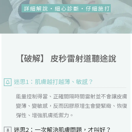
詳細解說・細心診斷・仔細施打
【破解】 皮秒雷射道聽途說
迷思1：肌膚越打越薄、敏感？
能量控制得當、正確間隔時間雷射並不會讓皮膚
變薄、變敏感，反而因膠原增生會變緊緻、恢復
彈性、增強肌膚抵禦力。
迷思2：一次解決肌膚問題，才叫好？