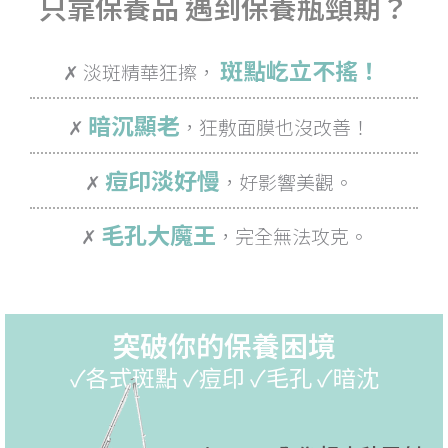
只靠保養品 遇到保養瓶頸期？
斑點屹立不搖！
✗ 淡斑精華狂擦，
暗沉顯老
✗
，狂敷面膜也沒改善！
痘印淡好慢
✗
，好影響美觀。
毛孔大魔王
✗
，完全無法攻克。
突破你的保養困境
✓各式斑點 ✓痘印 ✓毛孔 ✓暗沈