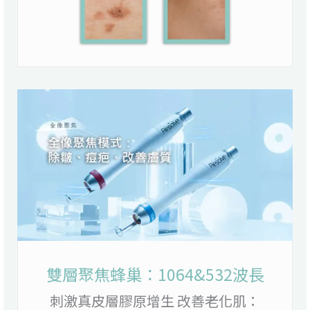
雙層聚焦蜂巢：1064&532波長
刺激真皮層膠原增生 改善老化肌：