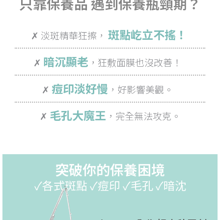
只靠保養品 遇到保養瓶頸期？
斑點屹立不搖！
✗ 淡斑精華狂擦，
暗沉顯老
✗
，狂敷面膜也沒改善！
痘印淡好慢
✗
，好影響美觀。
毛孔大魔王
✗
，完全無法攻克。
突破你的保養困境
✓各式斑點 ✓痘印 ✓毛孔 ✓暗沈