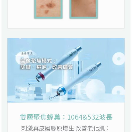
雙層聚焦蜂巢：1064&532波長
刺激真皮層膠原增生 改善老化肌：