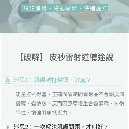
詳細解說・細心診斷・仔細施打
【破解】 皮秒雷射道聽途說
迷思1：肌膚越打越薄、敏感？
能量控制得當、正確間隔時間雷射並不會讓皮膚
變薄、變敏感，反而因膠原增生會變緊緻、恢復
彈性、增強肌膚抵禦力。
迷思2：一次解決肌膚問題，才叫好？