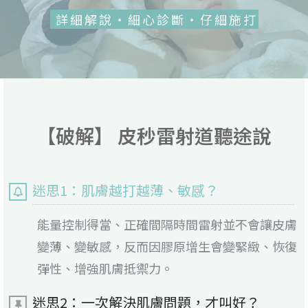
詳細解說・細心診斷・仔細施打
【破解】 皮秒雷射道聽途說
迷思1：肌膚越打越薄、敏感？
能量控制得當、正確間隔時間雷射並不會讓皮膚
變薄、變敏感，反而因膠原增生會變緊緻、恢復
彈性、增強肌膚抵禦力。
迷思2：一次解決肌膚問題，才叫好？