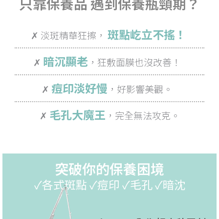
只靠保養品 遇到保養瓶頸期？
斑點屹立不搖！
✗ 淡斑精華狂擦，
暗沉顯老
✗
，狂敷面膜也沒改善！
痘印淡好慢
✗
，好影響美觀。
毛孔大魔王
✗
，完全無法攻克。
突破你的保養困境
✓各式斑點 ✓痘印 ✓毛孔 ✓暗沈