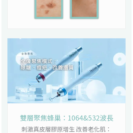
雙層聚焦蜂巢：1064&532波長
刺激真皮層膠原增生 改善老化肌：