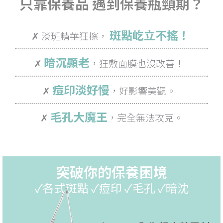
只靠保養品 遇到保養瓶頸期？
斑點屹立不搖！
✗ 淡斑精華狂擦，
暗沉顯老
✗
，狂敷面膜也沒改善！
痘印淡好慢
✗
，好影響美觀。
毛孔大魔王
✗
，完全無法攻克。
突破你的保養困境
✓各式斑點 ✓痘印 ✓毛孔 ✓暗沈