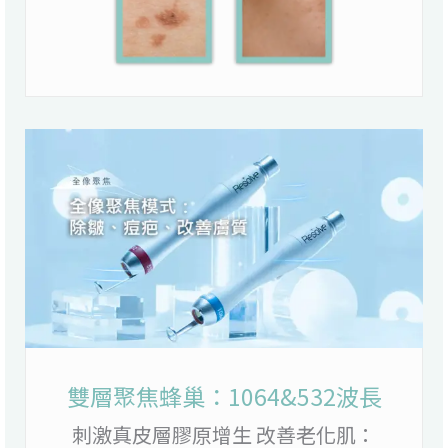
雙層聚焦蜂巢：1064&532波長
刺激真皮層膠原增生 改善老化肌：