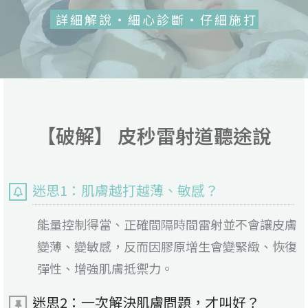
詳細解說・細心診斷・仔細施打
【破解】 皮秒雷射道聽途說
迷思1：肌膚越打越薄、敏感？
能量控制得當、正確間隔時間雷射並不會讓皮膚
變薄、變敏感，反而因膠原增生會變緊緻、恢復
彈性、增強肌膚抵禦力。
迷思2：一次解決肌膚問題，才叫好？