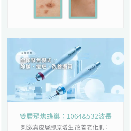
雙層聚焦蜂巢：1064&532波長
刺激真皮層膠原增生 改善老化肌：