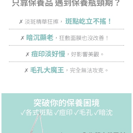
只靠保養品 遇到保養瓶頸期？
斑點屹立不搖！
✗ 淡斑精華狂擦，
暗沉顯老
✗
，狂敷面膜也沒改善！
痘印淡好慢
✗
，好影響美觀。
毛孔大魔王
✗
，完全無法攻克。
突破你的保養困境
✓各式斑點 ✓痘印 ✓毛孔 ✓暗沈