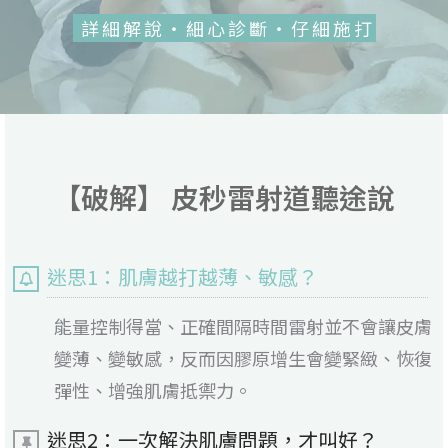
詳細解說・細心診斷・仔細施打
【破解】 皮秒雷射道聽途說
迷思1：肌膚越打越薄、敏感？
能量控制得當、正確間隔時間雷射並不會讓皮膚
變薄、變敏感，反而因膠原增生會變緊緻、恢復
彈性、增強肌膚抵禦力。
迷思2：一次解決肌膚問題，才叫好？