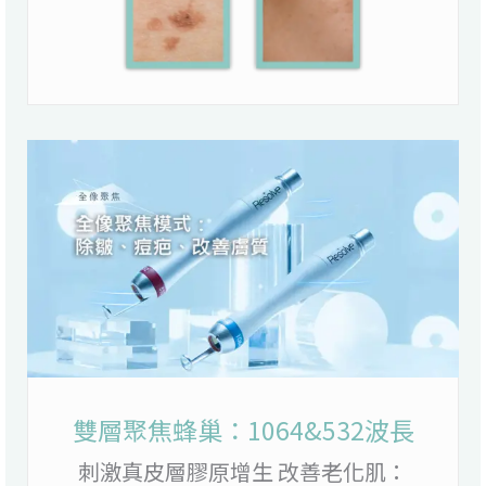
雙層聚焦蜂巢：1064&532波長
刺激真皮層膠原增生 改善老化肌：