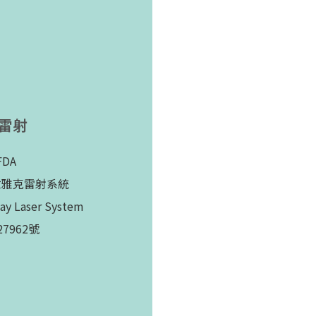
秒雷射
DA
釹雅克雷射系統
 Laser System
7962號