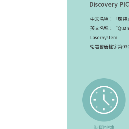
Discovery
中文名稱：「廣特
英文名稱：“Quanta” 
LaserSystem
衛署醫器輸字第030
時間快速