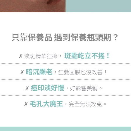
只靠保養品 遇到保養瓶頸期？
斑點屹立不搖！
✗ 淡斑精華狂擦，
暗沉顯老
✗
，狂敷面膜也沒改善！
痘印淡好慢
✗
，好影響美觀。
毛孔大魔王
✗
，完全無法攻克。