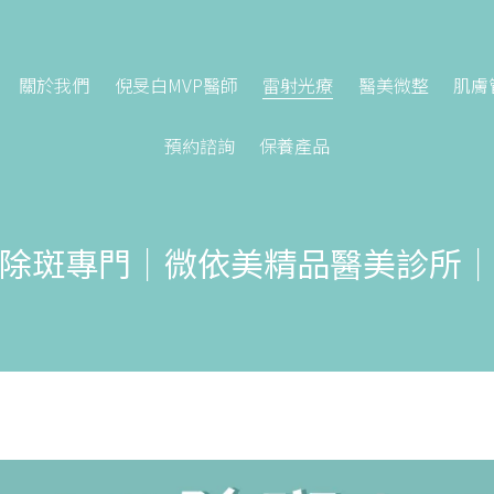
關於我們
倪旻白MVP醫師
雷射光療
醫美微整
肌膚
預約諮詢
保養產品
除斑專門｜微依美精品醫美診所