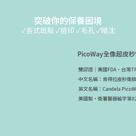
突破你的保養困境
✓各式斑點 ✓痘印 ✓毛孔 ✓暗沈
PicoWay全像超皮
雙認證｜美國FDA、台灣TF
中文名稱：肯得拉皮秒衛
英文名稱：Candela PicoWay
美國製・衛署醫器輸字第02