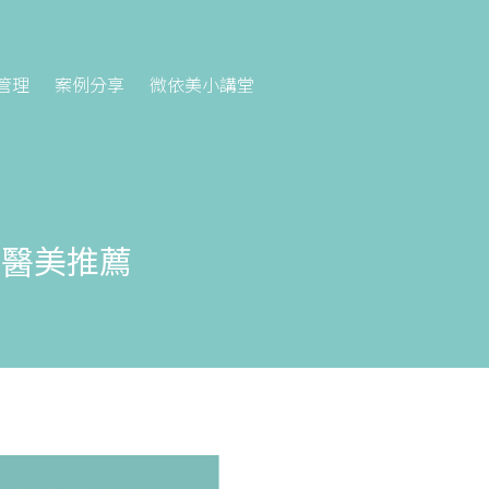
管理
案例分享
微依美小講堂
｜醫美推薦