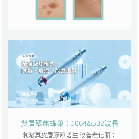
雙層聚焦蜂巢：1064&532波長
刺激真皮層膠原增生 改善老化肌：