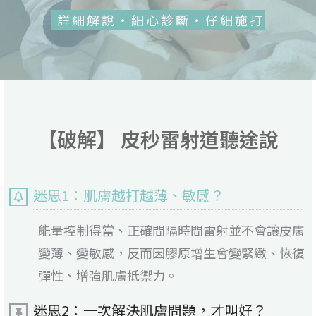
詳細解說・細心診斷・仔細施打
【破解】 皮秒雷射道聽途說
迷思1：肌膚越打越薄、敏感？
能量控制得當、正確間隔時間雷射並不會讓皮膚
變薄、變敏感，反而因膠原增生會變緊緻、恢復
彈性、增強肌膚抵禦力。
迷思2：一次解決肌膚問題，才叫好？