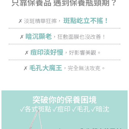
只靠保養品 遇到保養瓶頸期？
斑點屹立不搖！
✗ 淡斑精華狂擦，
暗沉顯老
✗
，狂敷面膜也沒改善！
痘印淡好慢
✗
，好影響美觀。
毛孔大魔王
✗
，完全無法攻克。
突破你的保養困境
✓各式斑點 ✓痘印 ✓毛孔 ✓暗沈