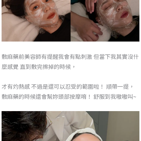
敷麻藥前美容師有提醒我會有點刺激 但當下我其實沒什
麼感覺 直到敷完擦掉的時候，
才有灼熱感 不過是還可以忍受的範圍啦！ 順帶一提，
敷麻藥的時候還會幫妳頭部按摩唷！ 舒服到我嗷嗷叫~