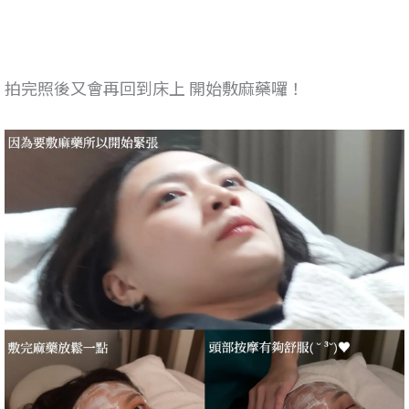
拍完照後又會再回到床上 開始敷麻藥囉！