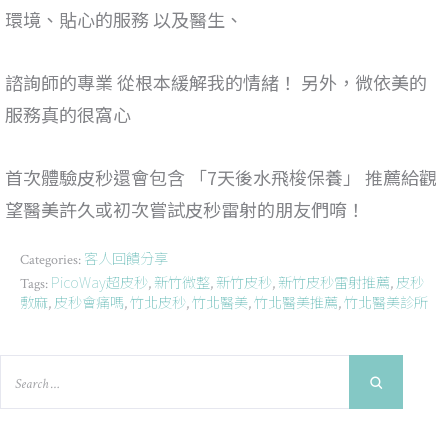
環境、貼心的服務 以及醫生、
諮詢師的專業 從根本緩解我的情緒！ 另外，微依美的
服務真的很窩心
首次體驗皮秒還會包含 「7天後水飛梭保養」 推薦給觀
望醫美許久或初次嘗試皮秒雷射的朋友們唷！
客人回饋分享
Categories:
PicoWay超皮秒
新竹微整
新竹皮秒
新竹皮秒雷射推薦
皮秒
Tags:
,
,
,
,
敷麻
皮秒會痛嗎
竹北皮秒
竹北醫美
竹北醫美推薦
竹北醫美診所
,
,
,
,
,