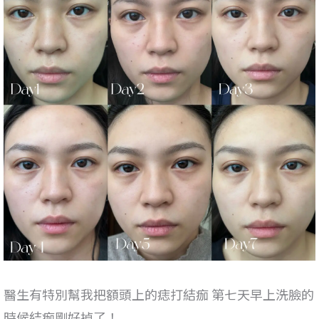
醫生有特別幫我把額頭上的痣打結痂 第七天早上洗臉的
時候結痂剛好掉了！