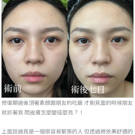
修復期過後頂著素顏跟朋友約吃飯 才剛見面的時候朋友
就抓著我 問皮膚怎麼變這麼亮？！
上面說過我是一個很容易緊張的人 但透過微依美舒適的