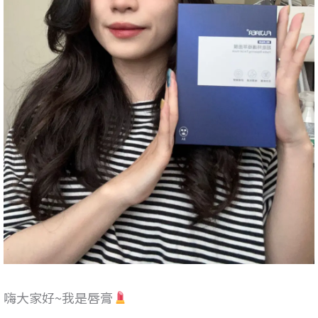
嗨大家好~我是唇膏