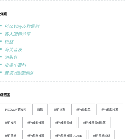
分類
PicoWay皮秒雷射
客人回饋分享
微整
海芙音波
消脂針
皮膚小百科
雙波V臉繃繃術
標籤雲
PICOWAY超皮秒
斑點
新竹微整
新竹微整型
新竹微整推薦
新竹皮秒
新竹皮秒推薦
新竹皮秒雷射
新竹皮秒雷射推薦
新竹醫美
新竹醫美推薦
新竹醫美推薦 DCARD
新竹醫美診所