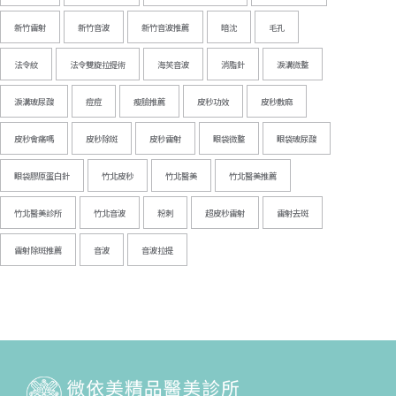
新竹雷射
新竹音波
新竹音波推薦
暗沈
毛孔
法令紋
法令雙旋拉提術
海芙音波
消脂針
淚溝微整
淚溝玻尿酸
痘痘
瘦臉推薦
皮秒功效
皮秒敷麻
皮秒會痛嗎
皮秒除斑
皮秒雷射
眼袋微整
眼袋玻尿酸
眼袋膠原蛋白針
竹北皮秒
竹北醫美
竹北醫美推薦
竹北醫美診所
竹北音波
粉刺
超皮秒雷射
雷射去斑
雷射除斑推薦
音波
音波拉提