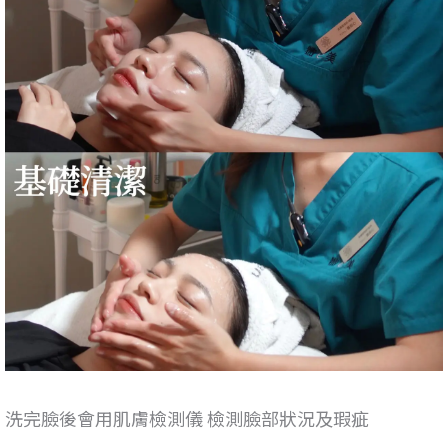
洗完臉後會用肌膚檢測儀 檢測臉部狀況及瑕疵