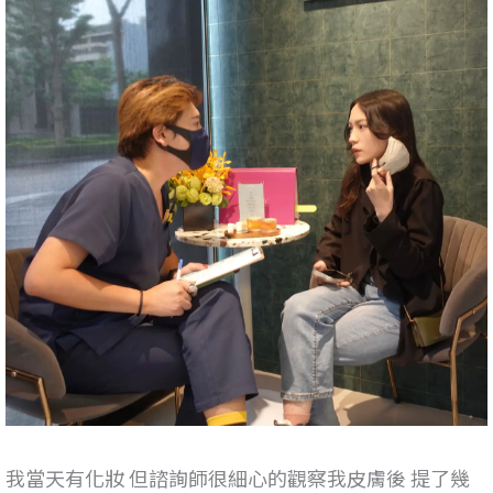
我當天有化妝 但諮詢師很細心的觀察我皮膚後 提了幾