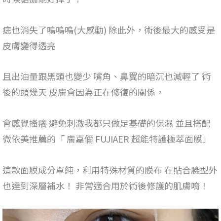
痣也消失了嗚嗚嗚(大感動) 除此外，術後最大的感受是
皮膚變得透亮
且出油量跟黑頭也變少 嘴角、鼻翼的暗沉也減輕了 術
後的頭幾天 皮膚會因為正在修復的關係，
會感覺搔癢 避免刺激我都只做足基礎的保濕 並且搭配
微依美推薦的「 膚嘉儞 FUJIAER 超能特護極萃面膜」
這款面膜成分單純，利用特殊材質的膜布 在貼合臉型外
也達到深層補水！ 非常適合用於術後修護的肌膚唷！