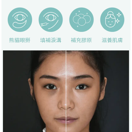
熊貓眼掰
填補淚溝
補充膠原
滋養肌膚