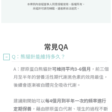
本案例內容經當事人同意授權使用，版權所有，
未經許可請勿轉載，違者將依法追究。
常見QA
Q：熊貓針能維持多久？
A：膠原蛋白熊貓針
可維持平均3-6個月
，前三個
月至半年的營養活性期代謝黑色素的效用最佳，
後續會逐漸被自體完全吸收代謝。
建議剛開始可以
每4個月到半年一次的頻率進行
定期保養
，藉由膠原蛋白代謝、增生的過程不斷