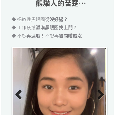
熊貓人的苦楚…
◆ 過敏性黑眼圈
從沒好過？
◆ 工作疲憊
淚溝黑眼圈找上門？
◆ 不想
再遮瑕！
不想再
被問睡飽沒
Previo
Next
us