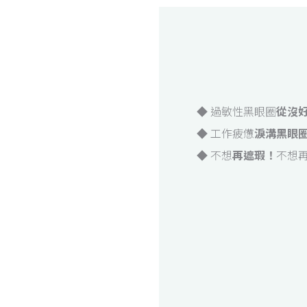
◆ 過敏性黑眼圈
從沒
◆ 工作疲憊
淚溝黑眼
◆ 不想
再遮瑕！
不想