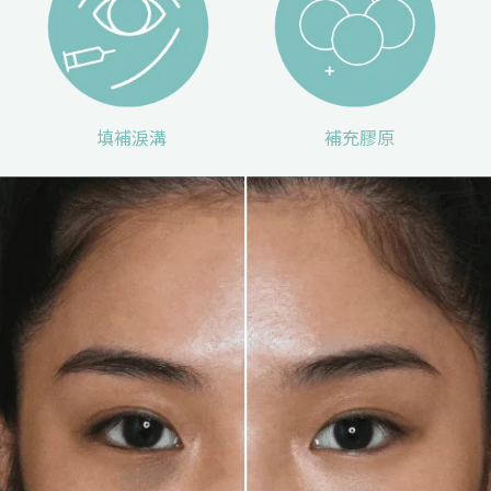
填補淚溝
補充膠原