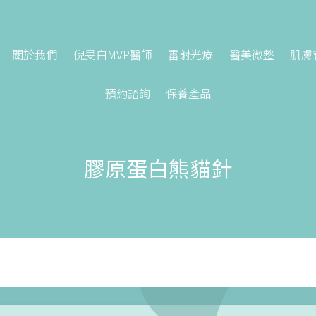
關於我們
倪旻白MVP醫師
雷射光療
醫美微整
肌膚
預約諮詢
保養產品
膠原蛋白熊貓針