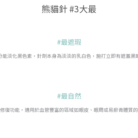
熊貓針 #3大最
#最遮瑕
分能淡化黑色素，針劑本身為淡淡的乳白色，施打立即有遮蓋黑
#最自然
修復功能，適用於血管豐富的區域如眼皮、眼周或易瘀青體質的