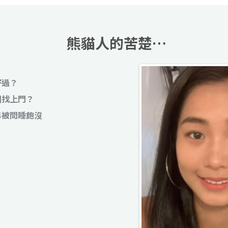
熊貓人的苦楚…
好過？
圈找上門？
再
被問睡飽沒