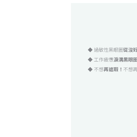
◆ 過敏性黑眼圈
從沒
◆ 工作疲憊
淚溝黑眼
◆ 不想
再遮瑕！
不想