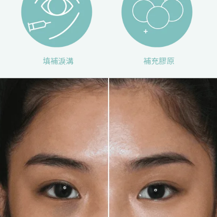
填補淚溝
補充膠原