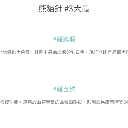
熊貓針 #3大最
#最遮瑕
分能淡化黑色素，針劑本身為淡淡的乳白色，施打立即有遮蓋黑
#最自然
修復功能，適用於血管豐富的區域如眼皮、眼周或易瘀青體質的