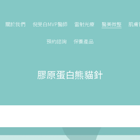
關於我們
倪旻白MVP醫師
雷射光療
醫美微整
肌膚
預約諮詢
保養產品
膠原蛋白熊貓針