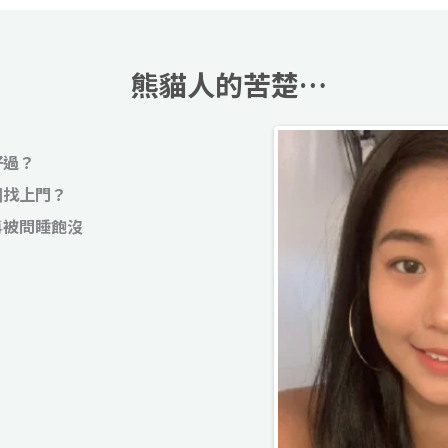
熊貓人的苦楚…
好過？
圈找上門？
再
被問睡飽沒