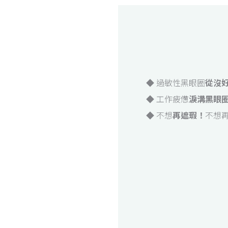
◆ 過敏性黑眼圈
從沒
◆ 工作疲憊
淚溝黑眼
◆ 不想
再遮瑕！
不想