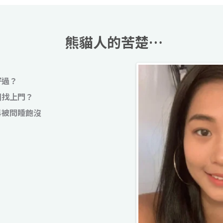
熊貓人的苦楚…
好過？
圈找上門？
再
被問睡飽沒