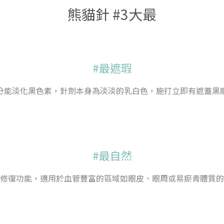
熊貓針 #3大最
#最遮瑕
分能淡化黑色素，針劑本身為淡淡的乳白色，施打立即有遮蓋黑
#最自然
修復功能，適用於血管豐富的區域如眼皮、眼周或易瘀青體質的