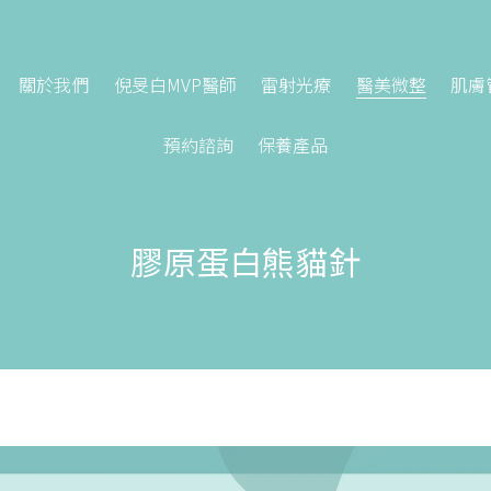
關於我們
倪旻白MVP醫師
雷射光療
醫美微整
肌膚
預約諮詢
保養產品
膠原蛋白熊貓針