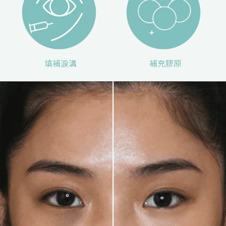
填補淚溝
補充膠原