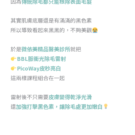
因為
傳統除毛都只能根除表面毛髮
其實肌膚底層還是有滿滿的黑色素
所以導致看起來黑黑的，不夠美觀
於是
微依美精品醫美診所
就把
BBL脈衝光除毛雷射
PicoWay皮秒亮白
這兩樣課程組合在一起
雷射後不只需要
皮膚變得乾淨光滑
還
加強打擊黑色素，讓除毛處更加嫩白