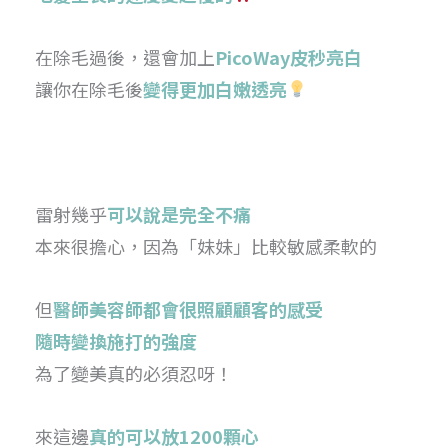
在除毛過後，還會加上
PicoWay皮秒亮白
讓你在除毛後
變得更加白嫩透亮
雷射幾乎
可以說是完全不痛
本來很擔心，因為「妹妹」比較敏感柔軟的
但
醫師美容師都會很照顧顧客的感受
隨時變換施打的強度
為了變美真的必須忍呀！
來這邊
真的可以放1200顆心