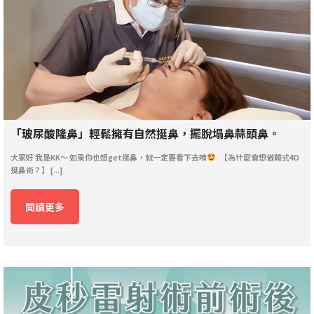
「玻尿酸隆鼻」輕鬆擁有自然挺鼻，擺脫塌鼻蒜頭鼻。
大家好 我是KK～ 如果你也想get挺鼻，就一定要看下去唷
【為什麼會想做韓式4D
挺鼻術？】 [...]
閱讀更多