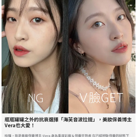
瓶瓶罐罐之外的抗衰選擇「海芙音波拉提」，美妝保養博主
Vera也大愛！
哈囉，我是美妝保養博主-Vera 身為重度彩妝＆保養狂熱者 在已經極致保養的狀態下