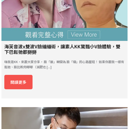
海芙音波x雙波V臉繃繃術，讓素人KK驚豔小V臉體驗，雙
下巴鬆弛都掰掰
嗨我是KK，來跟大家分享， 臉「崩」轉變為 臉「繃」的心路歷程！ 如果你跟我一樣有
鬆弛、臉比較肉嘟嘟 （減肥也 [...]
閱讀更多