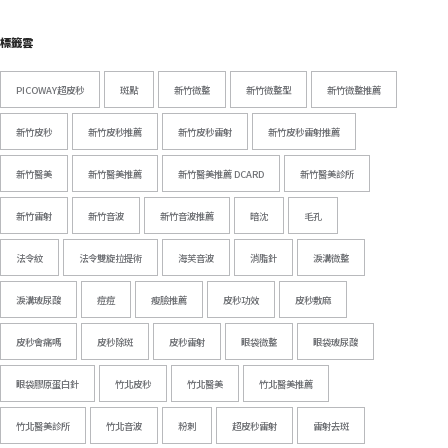
標籤雲
PICOWAY超皮秒
斑點
新竹微整
新竹微整型
新竹微整推薦
新竹皮秒
新竹皮秒推薦
新竹皮秒雷射
新竹皮秒雷射推薦
新竹醫美
新竹醫美推薦
新竹醫美推薦 DCARD
新竹醫美診所
新竹雷射
新竹音波
新竹音波推薦
暗沈
毛孔
法令紋
法令雙旋拉提術
海芙音波
消脂針
淚溝微整
淚溝玻尿酸
痘痘
瘦臉推薦
皮秒功效
皮秒敷麻
皮秒會痛嗎
皮秒除斑
皮秒雷射
眼袋微整
眼袋玻尿酸
眼袋膠原蛋白針
竹北皮秒
竹北醫美
竹北醫美推薦
竹北醫美診所
竹北音波
粉刺
超皮秒雷射
雷射去斑