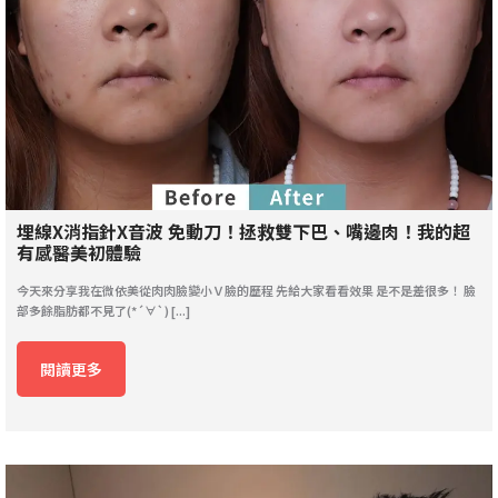
埋線X消指針X音波 免動刀！拯救雙下巴、嘴邊肉！我的超
有感醫美初體驗
今天來分享我在微依美從肉肉臉變小Ｖ臉的歷程 先給大家看看效果 是不是差很多！ 臉
部多餘脂肪都不見了(*´∀`) [...]
閱讀更多