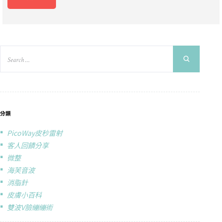
分類
PicoWay皮秒雷射
客人回饋分享
微整
海芙音波
消脂針
皮膚小百科
雙波V臉繃繃術