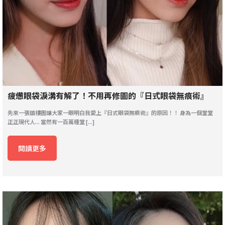
疲憊眼袋淚溝有解了！不用再修圖的『日式眼袋無痕術』
先來一張鎮樓圖讓大家一眼明白我愛上『日式眼袋無痕術』的原因！！ 身為一個堂堂
正正現代人... 當然有一百萬種堂 [...]
閱讀更多