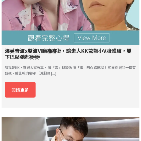
海芙音波x雙波V臉繃繃術，讓素人KK驚豔小V臉體驗，雙
下巴鬆弛都掰掰
嗨我是KK，來跟大家分享， 臉「崩」轉變為 臉「繃」的心路歷程！ 如果你跟我一樣有
鬆弛、臉比較肉嘟嘟 （減肥也 [...]
閱讀更多