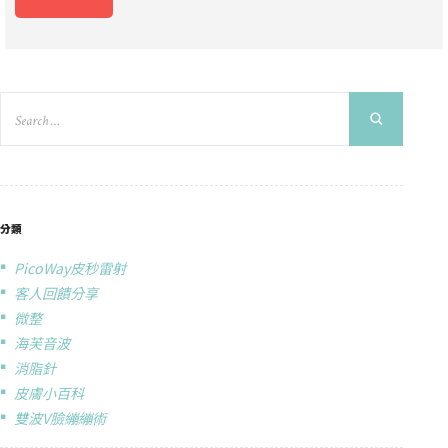
分類
PicoWay皮秒雷射
客人回饋分享
微整
海芙音波
消脂針
皮膚小百科
雙波V臉繃繃術