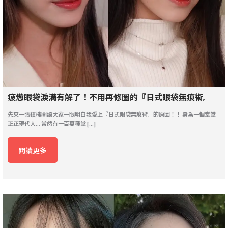
疲憊眼袋淚溝有解了！不用再修圖的『日式眼袋無痕術』
先來一張鎮樓圖讓大家一眼明白我愛上『日式眼袋無痕術』的原因！！ 身為一個堂堂
正正現代人... 當然有一百萬種堂 [...]
閱讀更多