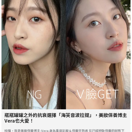
瓶瓶罐罐之外的抗衰選擇「海芙音波拉提」，美妝保養博主
Vera也大愛！
哈囉，我是美妝保養博主-Vera 身為重度彩妝＆保養狂熱者 在已經極致保養的狀態下