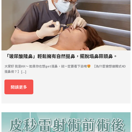
「玻尿酸隆鼻」輕鬆擁有自然挺鼻，擺脫塌鼻蒜頭鼻。
大家好 我是KK～ 如果你也想get挺鼻，就一定要看下去唷
【為什麼會想做韓式4D
挺鼻術？】 [...]
閱讀更多