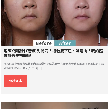
埋線X消指針X音波 免動刀！拯救雙下巴、嘴邊肉！我的超
有感醫美初體驗
今天來分享我在微依美從肉肉臉變小Ｖ臉的歷程 先給大家看看效果 是不是差很多！ 臉
部多餘脂肪都不見了(*´∀`) [...]
閱讀更多