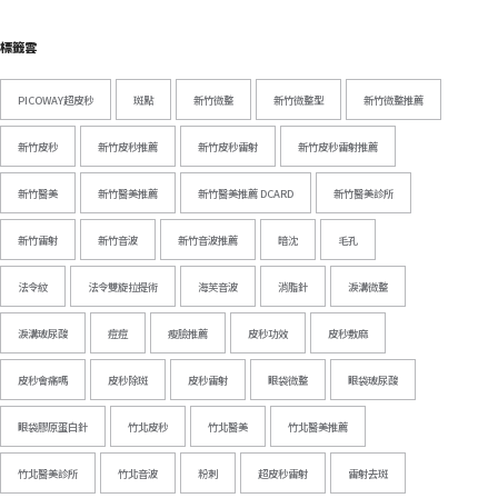
標籤雲
PICOWAY超皮秒
斑點
新竹微整
新竹微整型
新竹微整推薦
新竹皮秒
新竹皮秒推薦
新竹皮秒雷射
新竹皮秒雷射推薦
新竹醫美
新竹醫美推薦
新竹醫美推薦 DCARD
新竹醫美診所
新竹雷射
新竹音波
新竹音波推薦
暗沈
毛孔
法令紋
法令雙旋拉提術
海芙音波
消脂針
淚溝微整
淚溝玻尿酸
痘痘
瘦臉推薦
皮秒功效
皮秒敷麻
皮秒會痛嗎
皮秒除斑
皮秒雷射
眼袋微整
眼袋玻尿酸
眼袋膠原蛋白針
竹北皮秒
竹北醫美
竹北醫美推薦
竹北醫美診所
竹北音波
粉刺
超皮秒雷射
雷射去斑