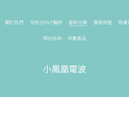
關於我們
倪旻白MVP醫師
雷射光療
醫美微整
肌膚
預約諮詢
保養產品
小鳳凰電波