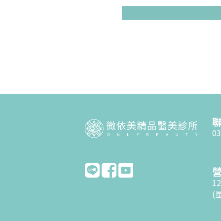
03
12
(