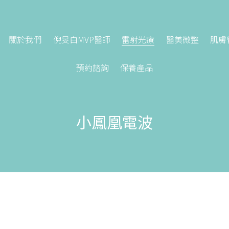
關於我們
倪旻白MVP醫師
雷射光療
醫美微整
肌膚
預約諮詢
保養產品
小鳳凰電波