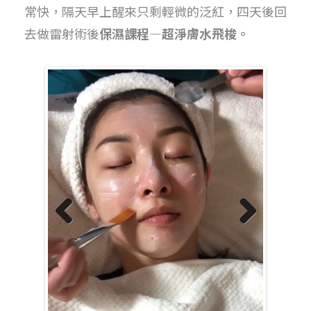
常快，
隔天早上醒來只剩輕微的泛紅，
四天後回
去做雷射術後
保濕課程—超淨膚水飛梭。
Previo
Next
us