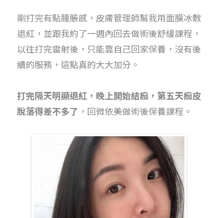
剛打完有點腫脹感，皮膚管理師幫我用面膜冰敷
退紅，並跟我約了一週內回去做術後舒緩課程，
以往打完雷射後，只能靠自己回家保養，沒有後
續的服務，這點真的大大加分。
打完隔天明顯退紅，晚上開始結痂，第五天痂皮
脫落得差不多了
，回微依美做術後保養課程。