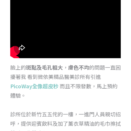
臉上的
斑點及毛孔粗大
，
膚色不均
的問題一直困
擾著我 看到微依美精品醫美診所有引進
PicoWay全像超皮秒
而且不限發數，馬上預約
體驗。
診所位於新竹五五侘的一樓，一進門人員親切招
呼，提供迎賓飲料及加了薰衣草精油的毛巾擦拭