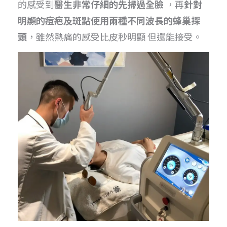
的感受到
醫生非常仔細的先掃過全臉
，再
針對
明顯的痘疤及斑點使用兩種不同波長的蜂巢探
頭
，雖然熱痛的感受比皮秒明顯 但還能接受。