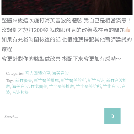
整體來說這次施打海芙音波的體驗 我自己是相當滿意！
沒想到才施打200發 就肉眼可見的改善我在意的問題
如果有充裕時間恢復的話 也很推薦搭配其他醫師建議的
療程
會更針對你的臉型做改善 搭配下來會更加有感呦～
客人回饋分享
海芙音波
Categories:
,
新竹醫美
新竹醫美推薦
新竹醫美診所
新竹音波
新竹音波推
Tags:
,
,
,
,
薦
海芙音波
竹北醫美
竹北醫美推薦
竹北醫美診所
竹北音波
音
,
,
,
,
,
,
波
音波拉提
,