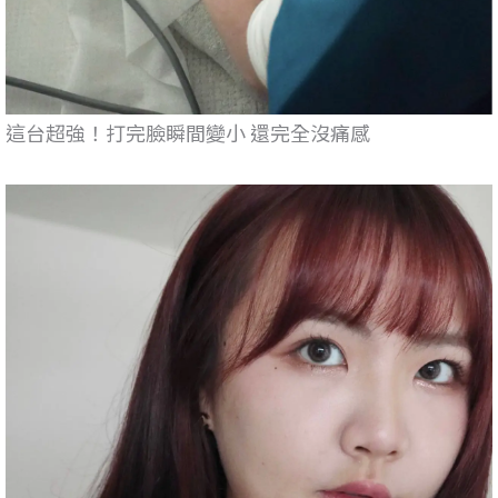
這台超強！打完臉瞬間變小 還完全沒痛感