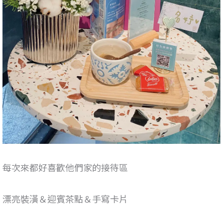
每次來都好喜歡他們家的接待區
漂亮裝潢＆迎賓茶點＆手寫卡片