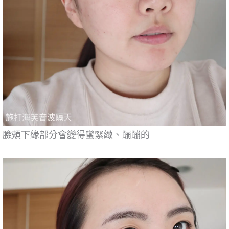
臉頰下緣部分會變得蠻緊緻、蹦蹦的