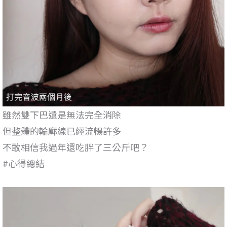
雖然雙下巴還是無法完全消除
但整體的輪廓線已經流暢許多
不敢相信我過年還吃胖了三公斤吧？
#心得總結