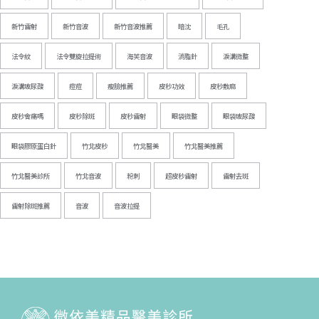
新竹雷射
新竹音波
新竹音波推薦
暗沈
毛孔
法令紋
法令雙旋拉提術
海芙音波
消脂針
淚溝微整
淚溝玻尿酸
痘痘
瘦臉推薦
皮秒功效
皮秒敷麻
皮秒會痛嗎
皮秒除斑
皮秒雷射
眼袋微整
眼袋玻尿酸
眼袋膠原蛋白針
竹北皮秒
竹北醫美
竹北醫美推薦
竹北醫美診所
竹北音波
粉刺
超皮秒雷射
雷射去斑
雷射除斑推薦
音波
音波拉提