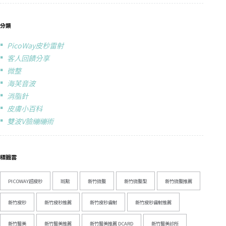
分類
PicoWay皮秒雷射
客人回饋分享
微整
海芙音波
消脂針
皮膚小百科
雙波V臉繃繃術
標籤雲
PICOWAY超皮秒
斑點
新竹微整
新竹微整型
新竹微整推薦
新竹皮秒
新竹皮秒推薦
新竹皮秒雷射
新竹皮秒雷射推薦
新竹醫美
新竹醫美推薦
新竹醫美推薦 DCARD
新竹醫美診所