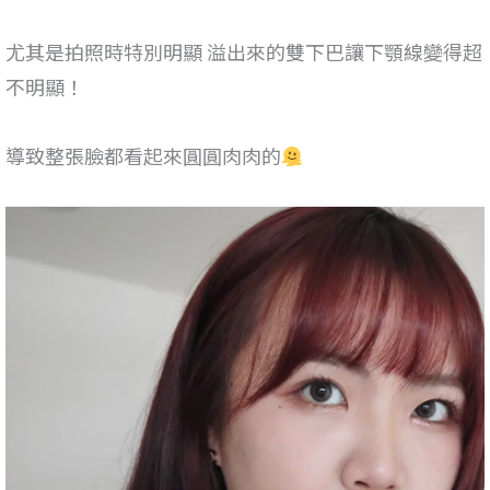
尤其是拍照時特別明顯 溢出來的雙下巴讓下顎線變得超
不明顯！
導致整張臉都看起來圓圓肉肉的